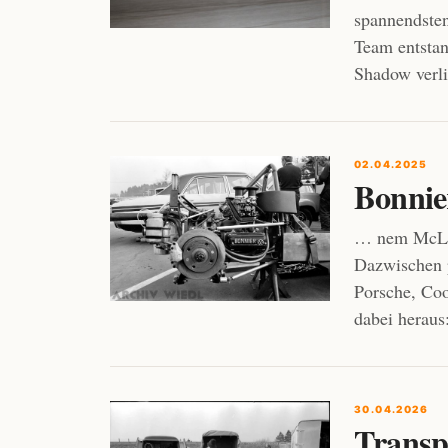
spannendste
Team entstan
Shadow verl
02.04.2025
Bonnie
… nem McLar
Dazwischen p
Porsche, Coo
dabei herau
30.04.2026
Transp