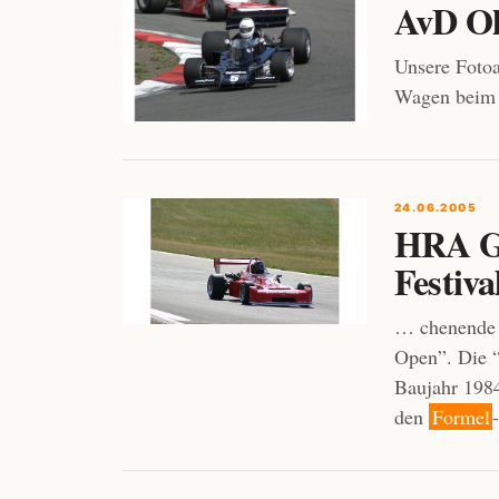
AvD Ol
Unsere Fotoa
Wagen beim 
24.06.2005
HRA Ge
Festiva
… chenende 
Open”. Die
Baujahr 1984
den
Formel