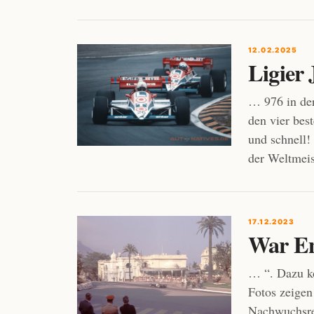
12.02.2025
Ligier
… 976 in der
den vier bes
und schnell!
der Weltmeis
17.12.2023
War En
… “. Dazu ko
Fotos zeige
Nachwuchsren