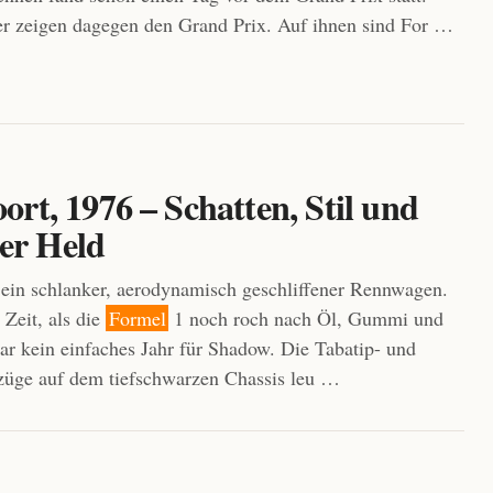
r zeigen dagegen den Grand Prix. Auf ihnen sind For …
rt, 1976 – Schatten, Stil und
ller Held
in schlanker, aerodynamisch geschliffener Rennwagen.
 Zeit, als die
Formel
1 noch roch nach Öl, Gummi und
r kein einfaches Jahr für Shadow. Die Tabatip- und
züge auf dem tiefschwarzen Chassis leu …