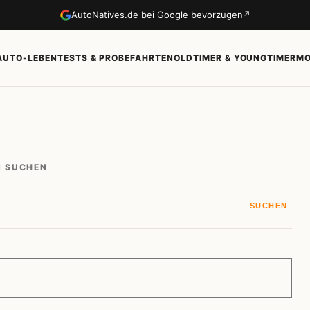
↗
AutoNatives.de bei Google bevorzugen
AUTO-LEBEN
TESTS & PROBEFAHRTEN
OLDTIMER & YOUNGTIMER
MO
N SUCHEN
SUCHEN