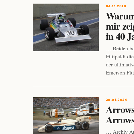
04.11.2018
Warum 
mir zei
in 40 J
… Beiden bal
Fittipaldi di
der ultimati
Emerson Fitt
28.01.2024
Arrows
Arrows
… Archiv Au