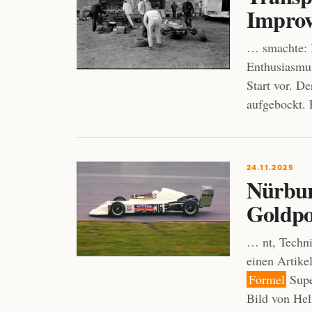
Improv
… smachte: I
Enthusiasmu
Start vor. D
aufgebockt. 
24.11.2025
Nürbur
Goldpo
… nt, Techni
einen Artike
Formel
Supe
Bild von He