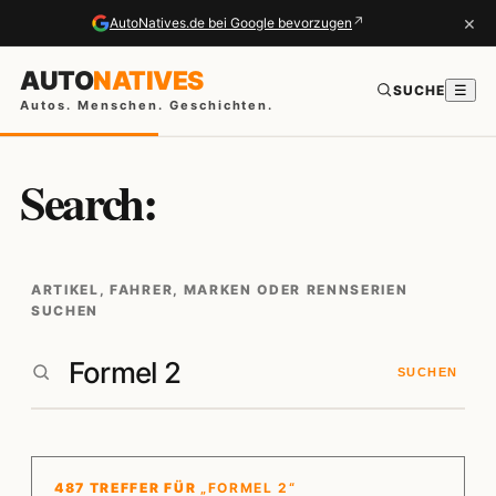
×
↗
AutoNatives.de bei Google bevorzugen
AUTO
NATIVES
SUCHE
☰
Autos. Menschen. Geschichten.
Search:
ARTIKEL, FAHRER, MARKEN ODER RENNSERIEN
SUCHEN
SUCHEN
487 TREFFER FÜR
„FORMEL 2“