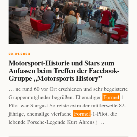
29.01.2023
Motorsport-Historie und Stars zum
Anfassen beim Treffen der Facebook-
Gruppe „Motorsports History”
… ne rund 60 vor Ort erschienen und sehr begeisterte
Gruppenmitglieder begrüßen. Ehemaliger
Formel
1
Pilot war Stargast So reiste extra der mittlerweile 82-
jährige, ehemalige vierfache
Formel
-1-Pilot, die
lebende Porsche-Legende Kurt Ahrens j …