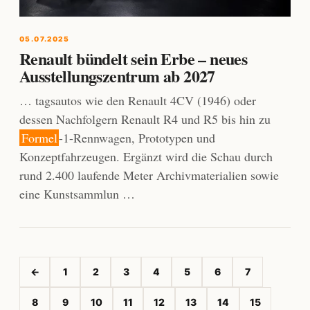
05.07.2025
Renault bündelt sein Erbe – neues
Ausstellungszentrum ab 2027
… tagsautos wie den Renault 4CV (1946) oder
dessen Nachfolgern Renault R4 und R5 bis hin zu
Formel
-1-Rennwagen, Prototypen und
Konzeptfahrzeugen. Ergänzt wird die Schau durch
rund 2.400 laufende Meter Archivmaterialien sowie
eine Kunstsammlun …
←
1
2
3
4
5
6
7
8
9
10
11
12
13
14
15