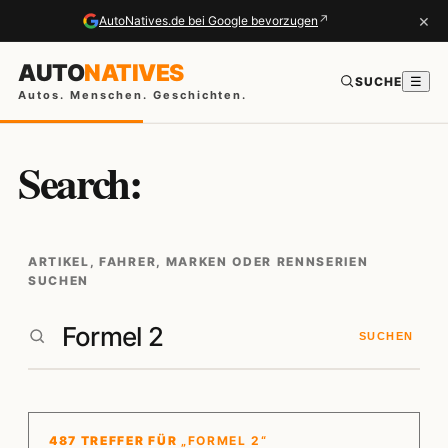
×
↗
AutoNatives.de bei Google bevorzugen
AUTO
NATIVES
SUCHE
☰
Autos. Menschen. Geschichten.
Search:
ARTIKEL, FAHRER, MARKEN ODER RENNSERIEN
SUCHEN
SUCHEN
487 TREFFER FÜR
„FORMEL 2“