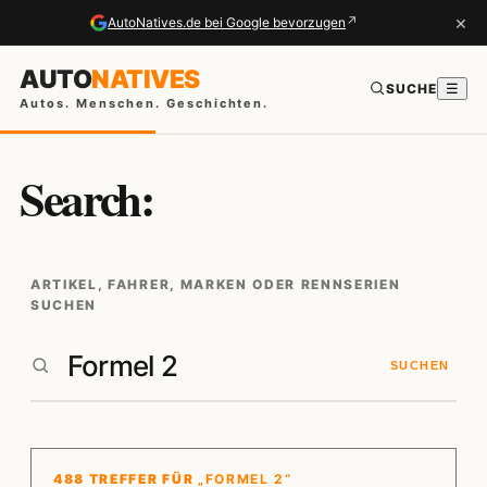
×
↗
AutoNatives.de bei Google bevorzugen
AUTO
NATIVES
SUCHE
☰
Autos. Menschen. Geschichten.
Search:
ARTIKEL, FAHRER, MARKEN ODER RENNSERIEN
SUCHEN
SUCHEN
488 TREFFER FÜR
„FORMEL 2“