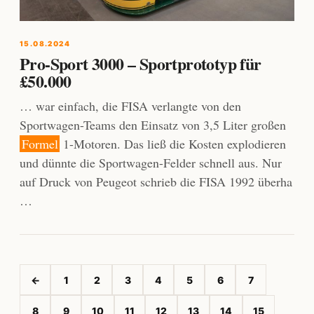
15.08.2024
Pro-Sport 3000 – Sportprototyp für
£50.000
… war einfach, die FISA verlangte von den
Sportwagen-Teams den Einsatz von 3,5 Liter großen
Formel
1-Motoren. Das ließ die Kosten explodieren
und dünnte die Sportwagen-Felder schnell aus. Nur
auf Druck von Peugeot schrieb die FISA 1992 überha
…
←
1
2
3
4
5
6
7
8
9
10
11
12
13
14
15