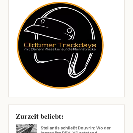
Zurzeit beliebt:
Stellantis schließt Douvrin: Wo der
legendäre PRV-V6 entstand