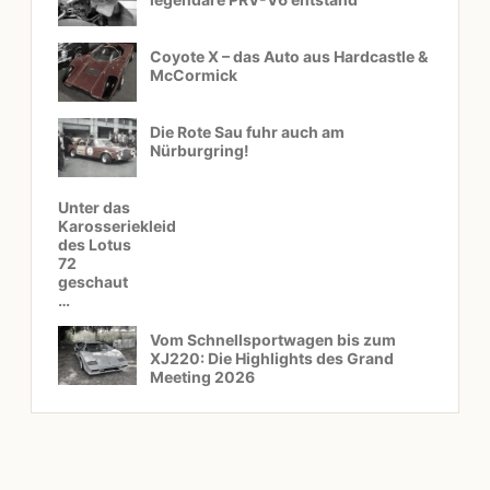
Coyote X – das Auto aus Hardcastle &
McCormick
Die Rote Sau fuhr auch am
Nürburgring!
Unter das
Karosseriekleid
des Lotus
72
geschaut
…
Vom Schnellsportwagen bis zum
XJ220: Die Highlights des Grand
Meeting 2026