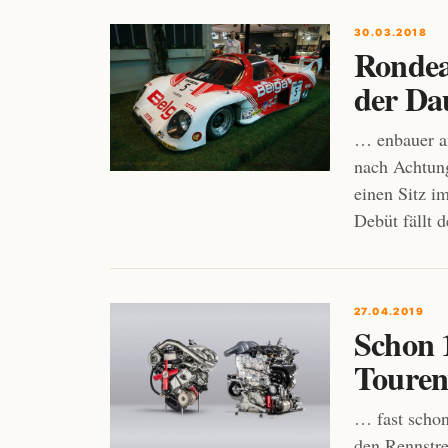
30.03.2018
Rondea
der Da
… enbauer a
nach Achtung
einen Sitz i
Debüt fällt 
27.04.2019
Schon 
Touren
… fast schon
den Rennstr