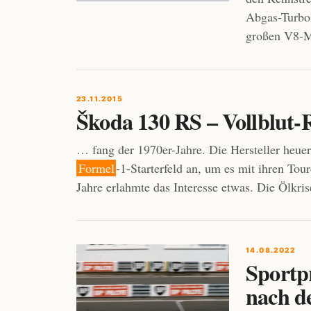
Abgas-Turbol
großen V8-M
23.11.2015
Škoda 130 RS – Vollblut-
… fang der 1970er-Jahre. Die Hersteller heue
Formel
-1-Starterfeld an, um es mit ihren To
Jahre erlahmte das Interesse etwas. Die Ölkri
14.08.2022
Sportp
nach d