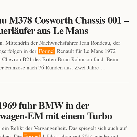
u M378 Cosworth Chassis 001 –
uerläufer aus Le Mans
n. Mittendrin der Nachwuchsfahrer Jean Rondeau, der
serfolgen in der
Formel
Renault für Le Mans 1972
m Chevron B21 des Briten Brian Robinson fand. Beim
der Franzose nach 76 Runden aus. Zwei Jahre …
1969 fuhr BMW in der
wagen-EM mit einem Turbo
 ein Relikt der Vergangenheit. Das spiegelt sich auch auf
ecken. Die
Formel
1 fährt schon seit 2014 wieder mit