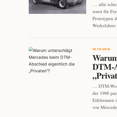
… afür schic
sonst für Fer
Prototypen d
Werksfahrer 
10.10.2018
Warum 
DTM-Ab
„Priva
… DTM-Woche
der 1986 pa
Eifelrennen 
von Mercedes