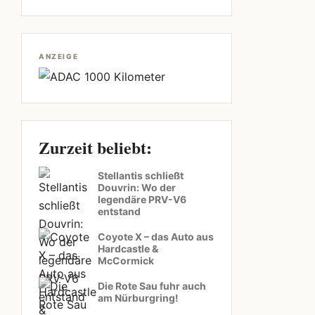
ANZEIGE
Zurzeit beliebt:
Stellantis schließt
Douvrin: Wo der
legendäre PRV-V6
entstand
Coyote X – das Auto aus
Hardcastle &
McCormick
Die Rote Sau fuhr auch
am Nürburgring!