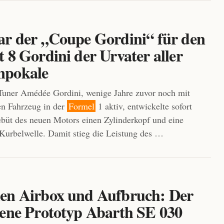
ar der „Coupe Gordini“ für den
 8 Gordini der Urvater aller
npokale
Tuner Amédée Gordini, wenige Jahre zuvor noch mit
en Fahrzeug in der
Formel
1 aktiv, entwickelte sofort
üt des neuen Motors einen Zylinderkopf und eine
 Kurbelwelle. Damit stieg die Leistung des …
en Airbox und Aufbruch: Der
sene Prototyp Abarth SE 030