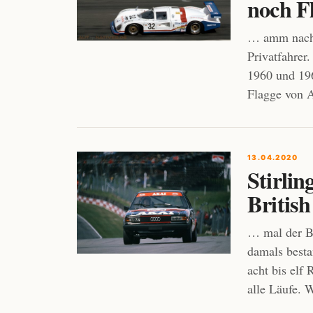
noch F
… amm nach 
Privatfahrer
1960 und 196
Flagge von 
13.04.2020
Stirli
Britis
… mal der Br
damals besta
acht bis elf
alle Läufe. 