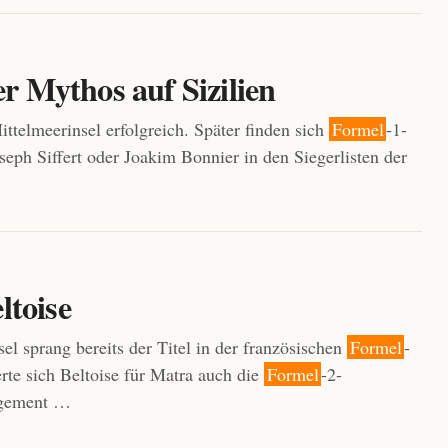
er Mythos auf Sizilien
ttelmeerinsel erfolgreich. Später finden sich
Formel
-1-
eph Siffert oder Joakim Bonnier in den Siegerlisten der
ltoise
l sprang bereits der Titel in der französischen
Formel
-
erte sich Beltoise für Matra auch die
Formel
-2-
gagement …