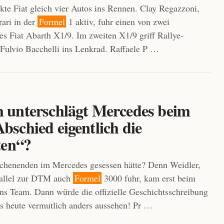
kte Fiat gleich vier Autos ins Rennen. Clay Regazzoni,
rari in der
Formel
1 aktiv, fuhr einen von zwei
es Fiat Abarth X1/9. Im zweiten X1/9 griff Rallye-
Fulvio Bacchelli ins Lenkrad. Raffaele P …
unterschlägt Mercedes beim
schied eigentlich die
ten“?
nenden im Mercedes gesessen hätte? Denn Weidler,
rallel zur DTM auch
Formel
3000 fuhr, kam erst beim
ins Team. Dann würde die offizielle Geschichtsschreibung
 heute vermutlich anders aussehen! Pr …