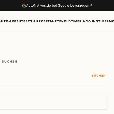
↗
AutoNatives.de bei Google bevorzugen
AUTO-LEBEN
TESTS & PROBEFAHRTEN
OLDTIMER & YOUNGTIMER
MO
N SUCHEN
SUCHEN