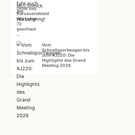
Unter das
Karosseriekleid
des Lotus
72
geschaut
…
Vom
Schnellsportwagen bis
zum XJ220: Die
Highlights des Grand
Meeting 2026