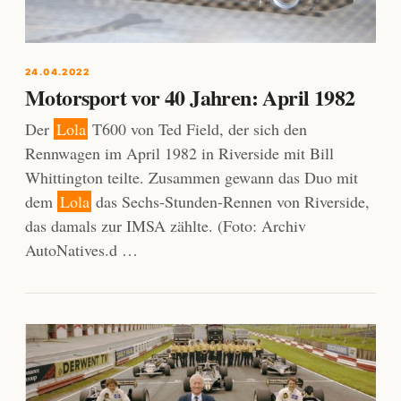
24.04.2022
Motorsport vor 40 Jahren: April 1982
Der
Lola
T600 von Ted Field, der sich den
Rennwagen im April 1982 in Riverside mit Bill
Whittington teilte. Zusammen gewann das Duo mit
dem
Lola
das Sechs-Stunden-Rennen von Riverside,
das damals zur IMSA zählte. (Foto: Archiv
AutoNatives.d …