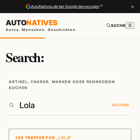
×
↗
AutoNatives.de bei Google bevorzugen
AUTO
NATIVES
SUCHE
☰
Autos. Menschen. Geschichten.
Search:
ARTIKEL, FAHRER, MARKEN ODER RENNSERIEN
SUCHEN
SUCHEN
128 TREFFER FÜR
„LOLA“