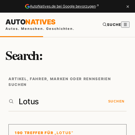
×
↗
AutoNatives.de bei Google bevorzugen
AUTO
NATIVES
SUCHE
☰
Autos. Menschen. Geschichten.
Search:
ARTIKEL, FAHRER, MARKEN ODER RENNSERIEN
SUCHEN
SUCHEN
190 TREFFER FÜR
„LOTUS“