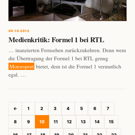
09.10.2012
Medienkritik: Formel 1 bei RTL
… inanzierten Fernsehen zurückzukehren. Denn wem
die Übertragung der Formel 1 bei RTL genug
Motorsport
bietet, dem ist die Formel 1 vermutlich
egal. …
←
1
2
3
4
5
6
7
8
9
10
11
12
13
14
15
16
17
18
19
20
21
22
23