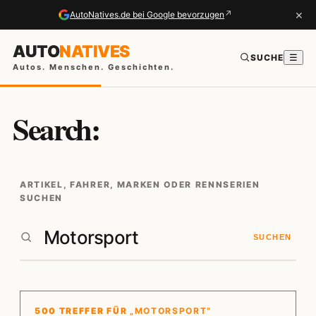
×
↗
AutoNatives.de bei Google bevorzugen
AUTO
NATIVES
SUCHE
☰
Autos. Menschen. Geschichten.
Search:
ARTIKEL, FAHRER, MARKEN ODER RENNSERIEN
SUCHEN
SUCHEN
500 TREFFER FÜR
„MOTORSPORT“