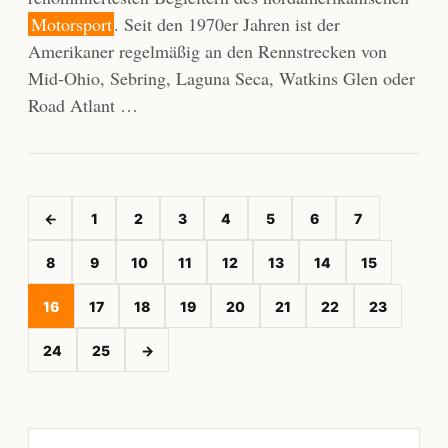
Motorsport
. Seit den 1970er Jahren ist der
Amerikaner regelmäßig an den Rennstrecken von
Mid-Ohio, Sebring, Laguna Seca, Watkins Glen oder
Road Atlant …
←
1
2
3
4
5
6
7
8
9
10
11
12
13
14
15
16
17
18
19
20
21
22
23
24
25
→