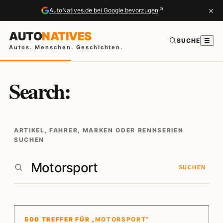
×
↗
AutoNatives.de bei Google bevorzugen
AUTO
NATIVES
SUCHE
☰
Autos. Menschen. Geschichten.
Search:
ARTIKEL, FAHRER, MARKEN ODER RENNSERIEN
SUCHEN
SUCHEN
500 TREFFER FÜR
„MOTORSPORT“