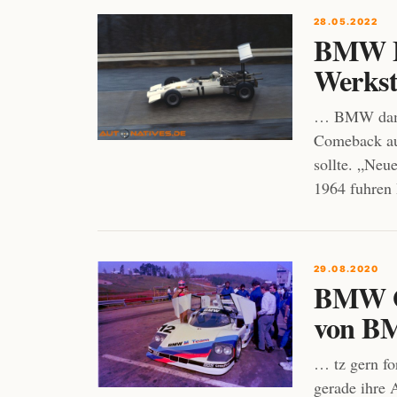
28.05.2022
BMW F
Werkst
… BMW damit
Comeback au
sollte. „Neu
1964 fuhren
29.08.2020
BMW G
von 
… tz gern fo
gerade ihre 