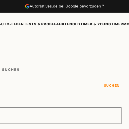
↗
AutoNatives.de bei Google bevorzugen
AUTO-LEBEN
TESTS & PROBEFAHRTEN
OLDTIMER & YOUNGTIMER
MO
N SUCHEN
SUCHEN