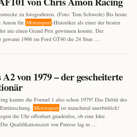
F101 von Chris Amon Racing
strecke zu fotografieren. (Foto: Tom Schwede) Bis heute
is Amon für
Motorsport
-Historiker als einer der besten
der nie einen Grand Prix gewinnen konnte. Der
r gewann 1966 im Ford GT40 die 24 Stun …
A2 von 1979 – der gescheiterte
tionär
ing kannte die Formel 1 also schon 1979! Das Debüt des
 Enttäuschung.
Motorsport
ist manchmal unerbittlich!
gen die Uhr offenbart gnadenlos, ob eine Idee
. Die Qualifikationszeit von Patrese lag m …