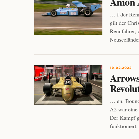
Amon A
… f der Renn
gilt der Chr
Rennfahrer, 
Neuseelände
19.02.2022
Arrows 
Revolu
… en. Bounc
A2 war eine
Der Kampf ge
funktioniert