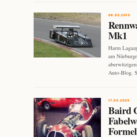
06.02.2015
Rennwa
Mk1
Harm Lagaay
am Nürburgr
aberwitzige
Auto-Blog. S
17.05.2025
Baird G
Fabelwe
Formel