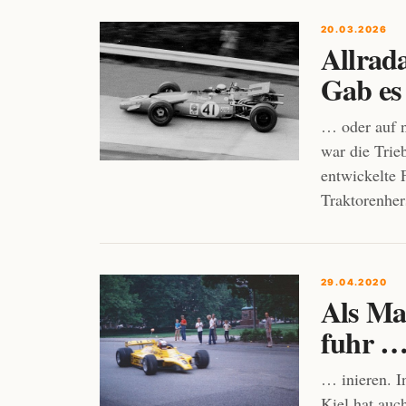
20.03.2026
Allrad
Gab es 
… oder auf n
war die Trie
entwickelte 
Traktorenher
29.04.2020
Als Ma
fuhr 
… inieren. 
Kiel hat auc