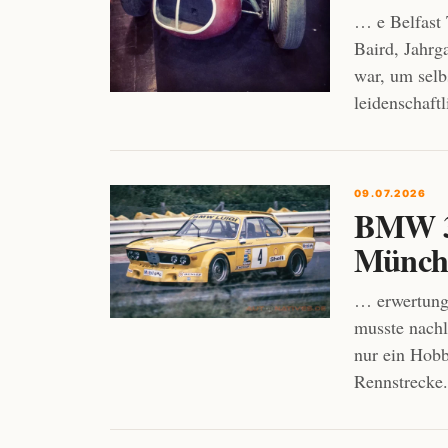
… e Belfast 
Baird, Jahrg
war, um selb
leidenschaft
09.07.2026
BMW 3.
Münche
… erwertung
musste nac
nur ein Hobb
Rennstrecke.