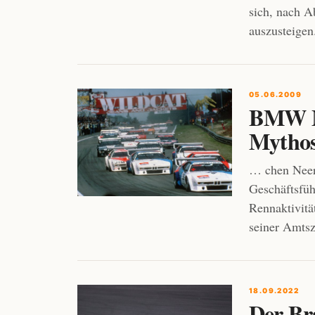
sich, nach A
auszusteige
05.06.2009
BMW M
Mythos
… chen Neerp
Geschäftsf
Rennaktivitä
seiner Amtsz
18.09.2022
Der Br