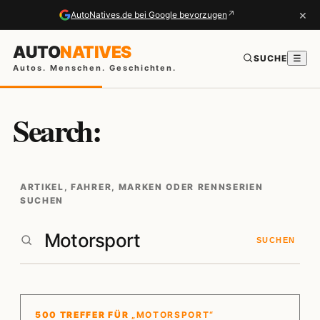
×
↗
AutoNatives.de bei Google bevorzugen
AUTO
NATIVES
SUCHE
☰
Autos. Menschen. Geschichten.
Search:
ARTIKEL, FAHRER, MARKEN ODER RENNSERIEN
SUCHEN
SUCHEN
500 TREFFER FÜR
„MOTORSPORT“