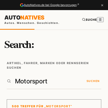
×
↗
AutoNatives.de bei Google bevorzugen
AUTO
NATIVES
SUCHE
☰
Autos. Menschen. Geschichten.
Search:
ARTIKEL, FAHRER, MARKEN ODER RENNSERIEN
SUCHEN
SUCHEN
500 TREFFER FÜR
„MOTORSPORT“