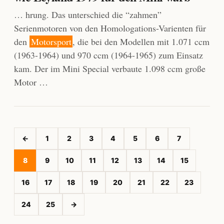
… hrung. Das unterschied die “zahmen”
Serienmotoren von den Homologations-Varienten für
den
Motorsport
, die bei den Modellen mit 1.071 ccm
(1963-1964) und 970 ccm (1964-1965) zum Einsatz
kam. Der im Mini Special verbaute 1.098 ccm große
Motor …
←
1
2
3
4
5
6
7
8
9
10
11
12
13
14
15
16
17
18
19
20
21
22
23
24
25
→