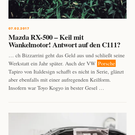
07.02.2017
Mazda RX-500 – Keil mit
Wankelmotor! Antwort auf den C111?
… ch Bizzarrini geht das Geld aus und schließt seine
Werkstatt ein Jahr später. Auch der VW
Porsche
Tapiro von Italdesign schafft es nicht in Serie, glänzt
aber ebenfalls mit einer aufregenden Keilform.
Insofern war Toyo Kogyo in bester Gesel …