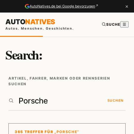
×
↗
AutoNatives.de bei Google bevorzugen
AUTO
NATIVES
SUCHE
☰
Autos. Menschen. Geschichten.
Search:
ARTIKEL, FAHRER, MARKEN ODER RENNSERIEN
SUCHEN
SUCHEN
365 TREFFER FÜR
„PORSCHE“