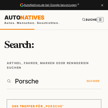
×
↗
AutoNatives.de bei Google bevorzugen
AUTO
NATIVES
SUCHE
☰
Autos. Menschen. Geschichten.
Search:
ARTIKEL, FAHRER, MARKEN ODER RENNSERIEN
SUCHEN
SUCHEN
365 TREFFER FÜR
„PORSCHE“