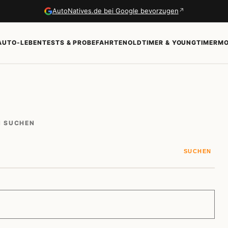
↗
AutoNatives.de bei Google bevorzugen
AUTO-LEBEN
TESTS & PROBEFAHRTEN
OLDTIMER & YOUNGTIMER
MO
N SUCHEN
SUCHEN