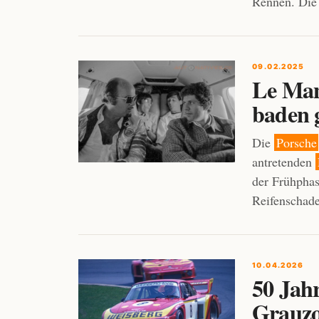
Rennen. Die 
09.02.2025
Le Man
baden 
Die
Porsche
antretenden
der Frühpha
Reifenschade
10.04.2026
50 Jahr
Grauz