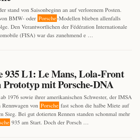
 der stand von Saisonbeginn an auf verlorenem Posten.
n von BMW- oder
Porsche
-Modellen blieben allenfalls
lge. Den Verantwortlichen der Fédération Internationale
tomobile (FISA) war das zunehmend e …
e 935 L1: Le Mans, Lola-Front
n Prototyp mit Porsche-DNA
ab 1976 sowie ihrer amerikanischen Schwester, der IMSA
n Rennwagen von
Porsche
fast schon die halbe Miete auf
 Sieg. Bei gut dotierten Rennen standen schonmal mehr
sche
935 am Start. Doch der Porsch …