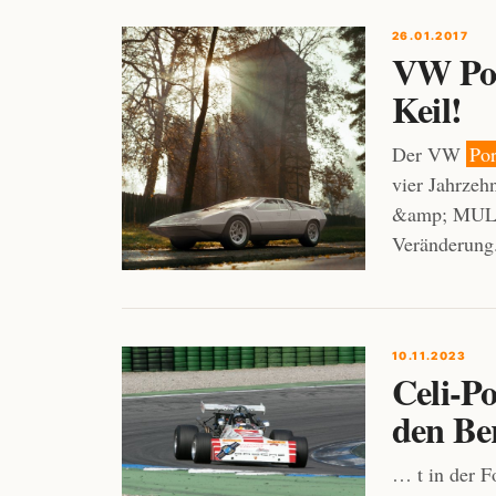
26.01.2017
VW Por
Keil!
Der VW
Po
vier Jahrze
&amp; MULT
Veränderung.
10.11.2023
Celi-P
den Be
… t in der 