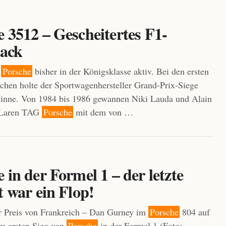
 3512 – Gescheitertes F1-
ack
r
Porsche
bisher in der Königsklasse aktiv. Bei den ersten
chen holte der Sportwagenhersteller Grand-Prix-Siege
winne. Von 1984 bis 1986 gewannen Niki Lauda und Alain
cLaren TAG
Porsche
mit dem von …
 in der Formel 1 – der letzte
t war ein Flop!
r Preis von Frankreich – Dan Gurney im
Porsche
804 auf
 ersten Sieg von
Porsche
in der Formel 1 (Foto: