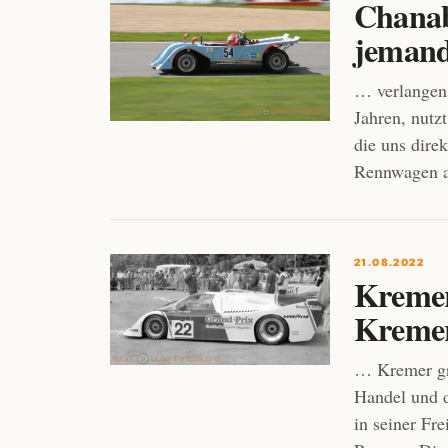
Chanab
jemand
… verlangen:
Jahren, nutz
die uns dire
Rennwagen a
21.08.2022
Kremer
Kremer
… Kremer grü
Handel und 
in seiner Fr