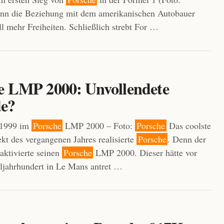
enn die Beziehung mit dem amerikanischen Autobauer
ll mehr Freiheiten. Schließlich strebt For …
e LMP 2000: Unvollendete
e?
 1999 im
Porsche
LMP 2000 – Foto:
Porsche
Das coolste
ekt des vergangenen Jahres realisierte
Porsche
. Denn der
aktivierte seinen
Porsche
LMP 2000. Dieser hätte vor
ljahrhundert in Le Mans antret …