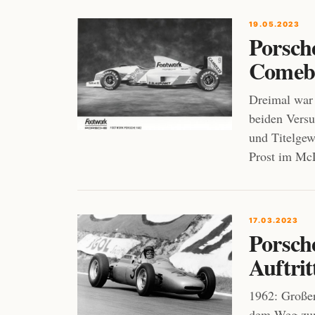
19.05.2023
Porsche
Comeb
Dreimal wa
beiden Versu
und Titelge
Prost im M
17.03.2023
Porsche
Auftrit
1962: Große
dem Weg zum