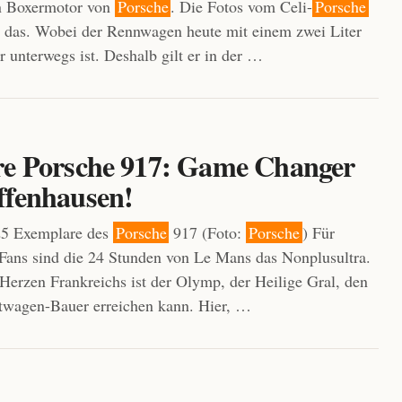
en Boxermotor von
Porsche
. Die Fotos vom Celi-
Porsche
 das. Wobei der Rennwagen heute mit einem zwei Liter
 unterwegs ist. Deshalb gilt er in der …
re Porsche 917: Game Changer
ffenhausen!
25 Exemplare des
Porsche
917 (Foto:
Porsche
) Für
ans sind die 24 Stunden von Le Mans das Nonplusultra.
Herzen Frankreichs ist der Olymp, der Heilige Gral, den
twagen-Bauer erreichen kann. Hier, …