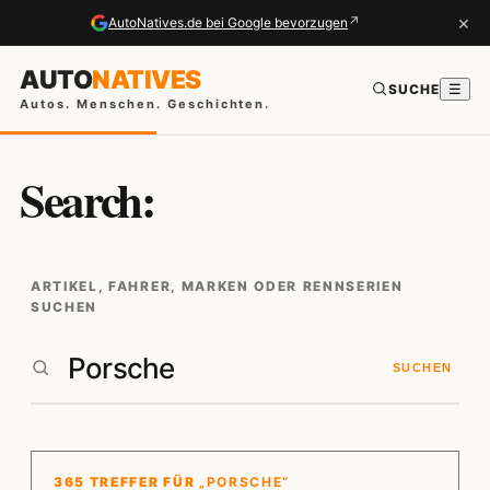
×
↗
AutoNatives.de bei Google bevorzugen
AUTO
NATIVES
SUCHE
☰
Autos. Menschen. Geschichten.
Search:
ARTIKEL, FAHRER, MARKEN ODER RENNSERIEN
SUCHEN
SUCHEN
365 TREFFER FÜR
„PORSCHE“