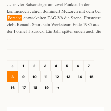
… er vier Saisonsiege um zwei Punkte. In den
kommenden Jahren dominiert McLaren mit dem bei
Porsche
entwickelten TAG-V6 die Szene. Frustriert
zieht Renault Sport sein Werksteam Ende 1985 aus
der Formel 1 zurück. Ein Jahr später enden auch die
…
←
1
2
3
4
5
6
7
8
9
10
11
12
13
14
15
16
17
18
19
→