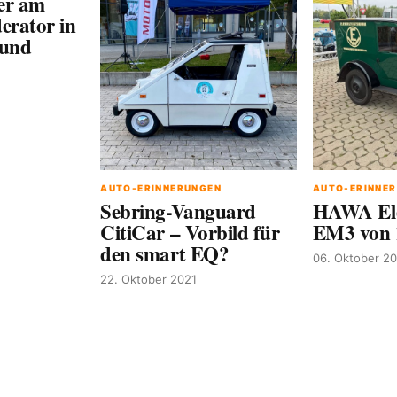
er am
erator in
 und
AUTO-ERINNERUNGEN
AUTO-ERINNE
Sebring-Vanguard
HAWA Ele
CitiCar – Vorbild für
EM3 von 
den smart EQ?
06. Oktober 2
22. Oktober 2021