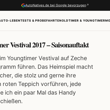
↗
AutoNatives.de bei Google bevorzugen
AUTO-LEBEN
TESTS & PROBEFAHRTEN
OLDTIMER & YOUNGTIMER
MO
er Vestival 2017 – Saisonauftakt
im Youngtimer Vestival auf Zeche
gramm führen. Das Heimspiel macht
her, die stolz und gerne ihre
 roten Teppich vorführen, jede
 ich ein paar Mal das Handy
schießen.