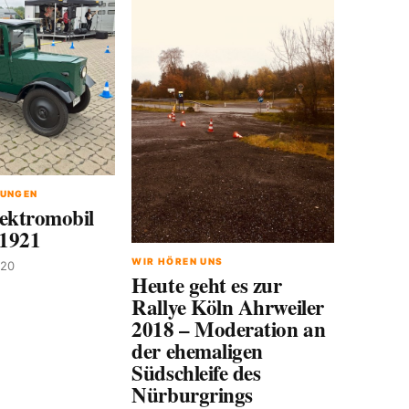
RUNGEN
ktromobil
1921
WIR HÖREN UNS
020
Heute geht es zur
Rallye Köln Ahrweiler
2018 – Moderation an
der ehemaligen
Südschleife des
Nürburgrings