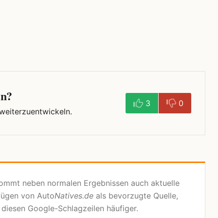
en?
3
0
 weiterzuentwickeln.
kommt neben normalen Ergebnissen auch aktuelle
fügen von Auto
Natives.de
als bevorzugte Quelle,
n diesen Google-Schlagzeilen häufiger.