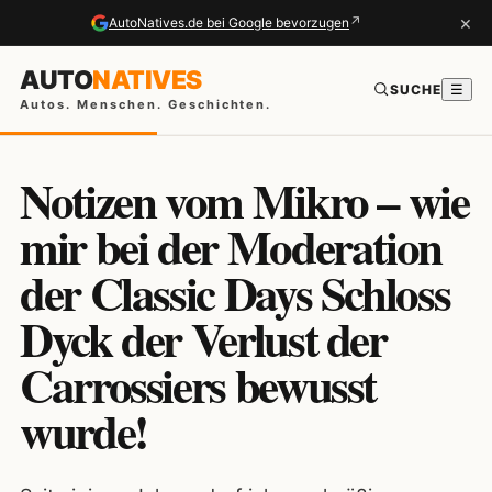
×
↗
AutoNatives.de bei Google bevorzugen
AUTO
NATIVES
SUCHE
☰
Autos. Menschen. Geschichten.
Notizen vom Mikro – wie
mir bei der Moderation
der Classic Days Schloss
Dyck der Verlust der
Carrossiers bewusst
wurde!