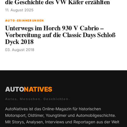
die Geschichte des VW Käfer erzählten
11. August 2025
AUTO-ERINNERUNGEN
Unterwegs im Horch 930 V Cabrio –
Vorbereitung auf die Classic Days Schloß
Dyck 2018
03. August 2018
AUTO
NATIVES
Autos. Menschen. Geschichten.
AutoNatives ist das Online-Magazin für historischen
Motorsport, Oldtimer, Youngtimer und Automobilgeschichte.
Mit Storys, Analysen, Interviews und Reportagen aus der Welt