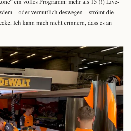
Zone“ ein volles Programm: mehr als 15 (!) Live-
tzdem – oder vermutlich deswegen – strömt die
ecke. Ich kann mich nicht erinnern, dass es an