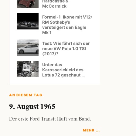
Hardcastle &
McCormick
Formel-1-Ikone mit V12:
RM Sotheby’s
versteigert den Eagle
Mk 1
Test: Wie fährt sich der
neue VW Polo 1.0 TSI
(2017)?
Unter das
Karosseriekleid des
Lotus 72 geschaut …
AN DIESEM TAG
9. August 1965
Der erste Ford Transit läuft vom Band.
MEHR ...