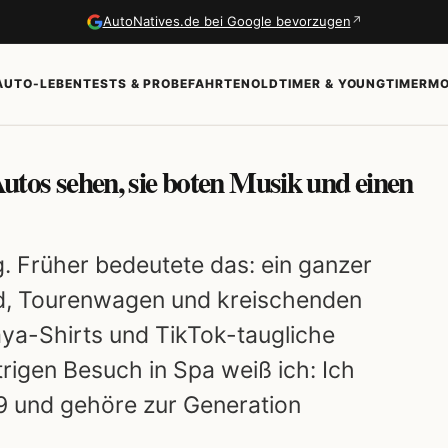
↗
AutoNatives.de bei Google bevorzugen
AUTO-LEBEN
TESTS & PROBEFAHRTEN
OLDTIMER & YOUNGTIMER
MO
Autos sehen, sie boten Musik und einen
ng. Früher bedeutete das: ein ganzer
rd, Tourenwagen und kreischenden
ya-Shirts und TikTok-taugliche
igen Besuch in Spa weiß ich: Ich
9 und gehöre zur Generation