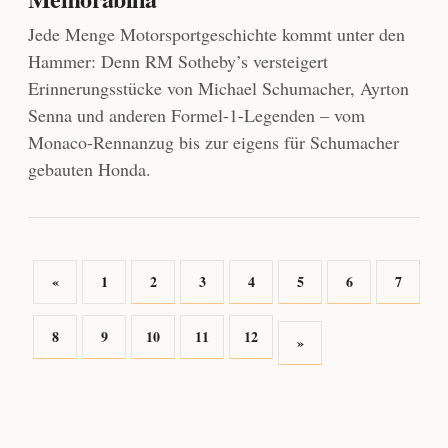
Jede Menge Motorsportgeschichte kommt unter den
Hammer: Denn RM Sotheby’s versteigert
Erinnerungsstücke von Michael Schumacher, Ayrton
Senna und anderen Formel-1-Legenden – vom
Monaco-Rennanzug bis zur eigens für Schumacher
gebauten Honda.
«
1
2
3
4
5
6
7
8
9
10
11
12
»