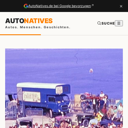
×
↗
AutoNatives.de bei Google bevorzugen
AUTO
NATIVES
SUCHE
☰
Autos. Menschen. Geschichten.