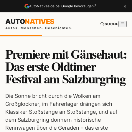
×
↗
AutoNatives.de bei Google bevorzugen
AUTO
NATIVES
SUCHE
☰
Autos. Menschen. Geschichten.
Premiere mit Gänsehaut:
Das erste Oldtimer
Festival am Salzburgring
Die Sonne bricht durch die Wolken am
Großglockner, im Fahrerlager drängen sich
Klassiker Stoßstange an Stoßstange, und auf
dem Salzburgring donnern historische
Rennwagen über die Geraden – das erste