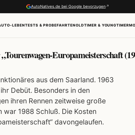
↗
AutoNatives.de bei Google bevorzugen
AUTO-LEBEN
TESTS & PROBEFAHRTEN
OLDTIMER & YOUNGTIMER
MO
er „Tourenwagen-Europameisterschaft (1
unktionäres aus dem Saarland. 1963
 ihr Debüt. Besonders in den
en ihren Rennen zeitweise große
 war 1988 Schluß. Die Kosten
ameisterschaft“ davongelaufen.