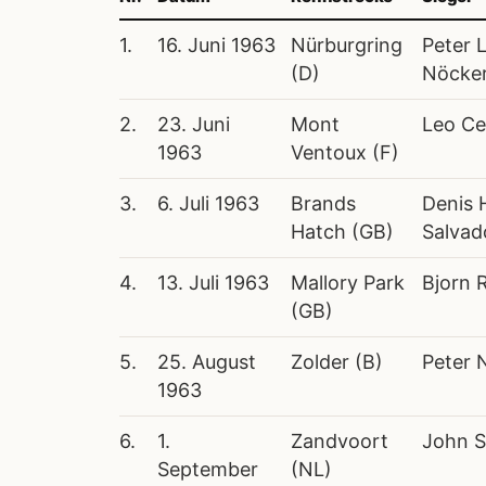
1.
16. Juni 1963
Nürburgring
Peter 
(D)
Nöcker
2.
23. Juni
Mont
Leo Cel
1963
Ventoux (F)
3.
6. Juli 1963
Brands
Denis 
Hatch (GB)
Salvad
4.
13. Juli 1963
Mallory Park
Bjorn 
(GB)
5.
25. August
Zolder (B)
Peter 
1963
6.
1.
Zandvoort
John S
September
(NL)