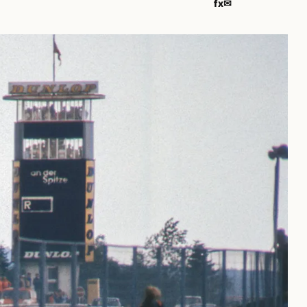
f
x
✉