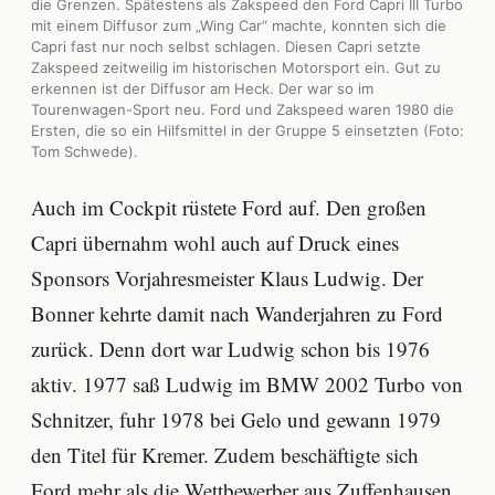
die Grenzen. Spätestens als Zakspeed den Ford Capri III Turbo
mit einem Diffusor zum „Wing Car“ machte, konnten sich die
Capri fast nur noch selbst schlagen. Diesen Capri setzte
Zakspeed zeitweilig im historischen Motorsport ein. Gut zu
erkennen ist der Diffusor am Heck. Der war so im
Tourenwagen-Sport neu. Ford und Zakspeed waren 1980 die
Ersten, die so ein Hilfsmittel in der Gruppe 5 einsetzten (Foto:
Tom Schwede).
Auch im Cockpit rüstete Ford auf. Den großen
Capri übernahm wohl auch auf Druck eines
Sponsors Vorjahresmeister Klaus Ludwig. Der
Bonner kehrte damit nach Wanderjahren zu Ford
zurück. Denn dort war Ludwig schon bis 1976
aktiv. 1977 saß Ludwig im BMW 2002 Turbo von
Schnitzer, fuhr 1978 bei Gelo und gewann 1979
den Titel für Kremer. Zudem beschäftigte sich
Ford mehr als die Wettbewerber aus Zuffenhausen