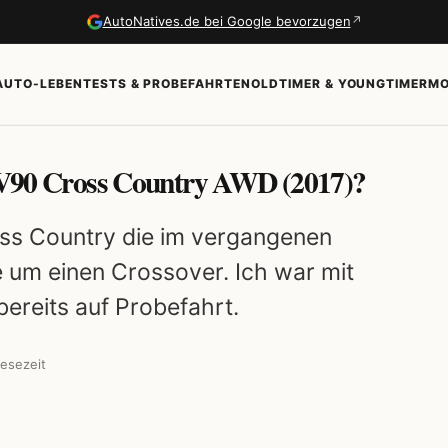
↗
AutoNatives.de bei Google bevorzugen
AUTO-LEBEN
TESTS & PROBEFAHRTEN
OLDTIMER & YOUNGTIMER
MO
vo V90 Cross Country AWD (2017)?
ss Country die im vergangenen
 um einen Crossover. Ich war mit
ereits auf Probefahrt.
esezeit