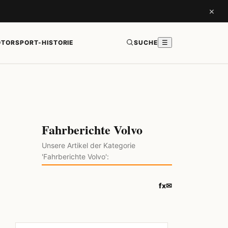
×
TORSPORT-HISTORIE
SUCHE
☰
Fahrberichte Volvo
Unsere Artikel der Kategorie
'Fahrberichte Volvo':
f
x
✉