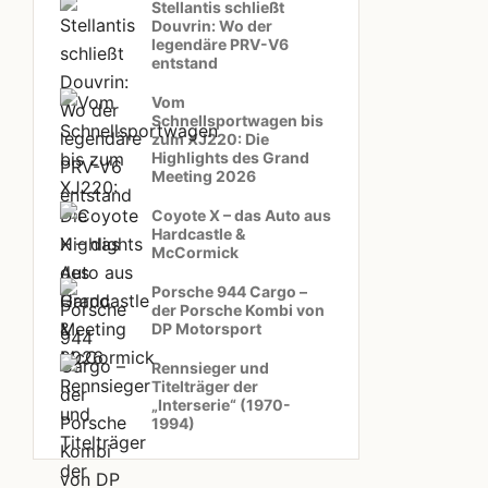
Stellantis schließt
Douvrin: Wo der
legendäre PRV-V6
entstand
Vom
Schnellsportwagen bis
zum XJ220: Die
Highlights des Grand
Meeting 2026
Coyote X – das Auto aus
Hardcastle &
McCormick
Porsche 944 Cargo –
der Porsche Kombi von
DP Motorsport
Rennsieger und
Titelträger der
„Interserie“ (1970-
1994)