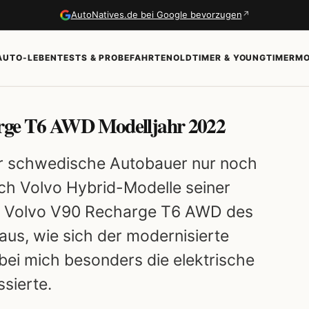
↗
AutoNatives.de bei Google bevorzugen
AUTO-LEBEN
TESTS & PROBEFAHRTEN
OLDTIMER & YOUNGTIMER
MO
arge T6 AWD Modelljahr 2022
der schwedische Autobauer nur noch
uch Volvo Hybrid-Modelle seiner
em Volvo V90 Recharge T6 AWD des
aus, wie sich der modernisierte
ei mich besonders die elektrische
sierte.