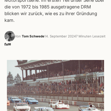
Motorsportserie. Im ersten Teil unser Serie über
die von 1972 bis 1985 ausgetragene DRM
blicken wir zurück, wie es zu ihrer Gründung
kam.
Von
Tom Schwede
14. September 2024
7 Minuten Lesezeit
f
x
✉