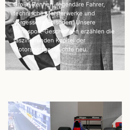
Große Rennen, legendäre Fahrer,
technische Meisterwerke und
vergessene Episoden: Unsere
Rennsport-Geschichten erzählen die
faszinierenden Kapitel der
Motorsportgeschichte neu.