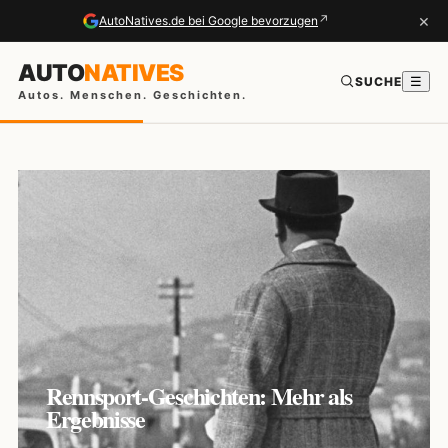
×
↗
AutoNatives.de bei Google bevorzugen
AUTO
NATIVES
SUCHE
☰
Autos. Menschen. Geschichten.
Rennsport-Geschichten: Mehr als
Ergebnisse