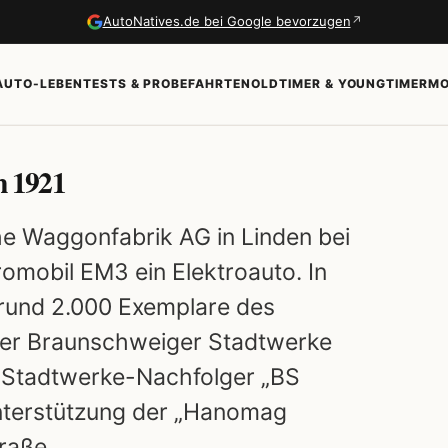
↗
AutoNatives.de bei Google bevorzugen
AUTO-LEBEN
TESTS & PROBEFAHRTEN
OLDTIMER & YOUNGTIMER
MO
 1921
e Waggonfabrik AG in Linden bei
mobil EM3 ein Elektroauto. In
rund 2.000 Exemplare des
der Braunschweiger Stadtwerke
. Stadtwerke-Nachfolger „BS
nterstützung der „Hanomag
traße.