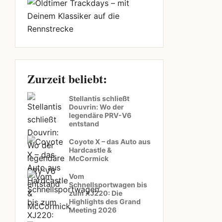
Zurzeit beliebt:
Stellantis schließt
Douvrin: Wo der
legendäre PRV-V6
entstand
Coyote X – das Auto aus
Hardcastle &
McCormick
Vom
Schnellsportwagen bis
zum XJ220: Die
Highlights des Grand
Meeting 2026