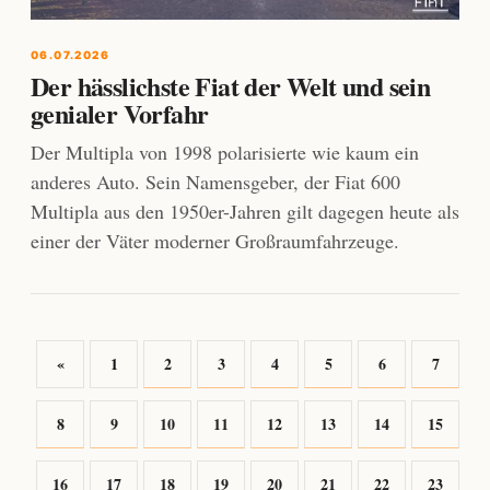
06.07.2026
Der hässlichste Fiat der Welt und sein
genialer Vorfahr
Der Multipla von 1998 polarisierte wie kaum ein
anderes Auto. Sein Namensgeber, der Fiat 600
Multipla aus den 1950er-Jahren gilt dagegen heute als
einer der Väter moderner Großraumfahrzeuge.
«
1
2
3
4
5
6
7
8
9
10
11
12
13
14
15
16
17
18
19
20
21
22
23