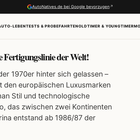
↗
AutoNatives.de bei Google bevorzugen
AUTO-LEBEN
TESTS & PROBEFAHRTEN
OLDTIMER & YOUNGTIMER
MO
e Fertigungslinie der Welt!
der 1970er hinter sich gelassen –
it den europäischen Luxusmarken
an Stil und technologische
o, das zwischen zwei Kontinenten
rina entstand ab 1986/87 der