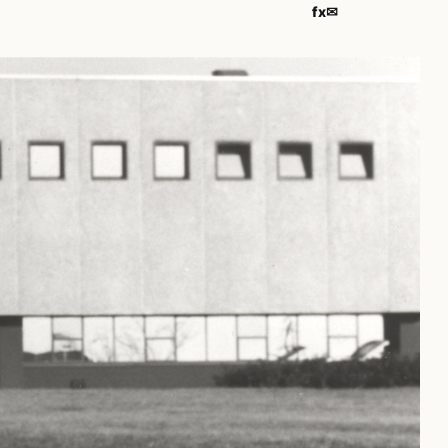
f
x
✉