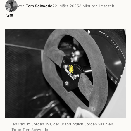
Von
Tom Schwede
22. März 2025
3 Minuten Lesezeit
f
x
✉
Lenkrad im Jordan 191, der ursprünglich Jordan 911 hieß.
(Foto: Tom Schwede)