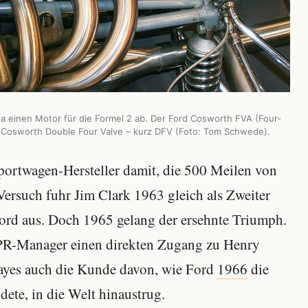
a einen Motor für die Formel 2 ab. Der Ford Cosworth FVA (Four-
n Cosworth Double Four Valve – kurz DFV (Foto: Tom Schwede).
portwagen-Hersteller damit, die 500 Meilen von
Versuch fuhr Jim Clark 1963 gleich als Zweiter
s-Ford aus. Doch 1965 gelang der ersehnte Triumph.
n PR-Manager einen direkten Zugang zu Henry
Hayes auch die Kunde davon, wie Ford
1966
die
dete, in die Welt hinaustrug.