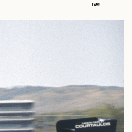
f
x
✉