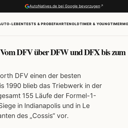
↗
AutoNatives.de bei Google bevorzugen
AUTO-LEBEN
TESTS & PROBEFAHRTEN
OLDTIMER & YOUNGTIMER
MO
h: Vom DFV über DFW und DFX bis zum
worth DFV einen der besten
is 1990 blieb das Triebwerk in der
gesamt 155 Läufe der Formel-1-
ege in Indianapolis und in Le
anten des „Cossis“ vor.