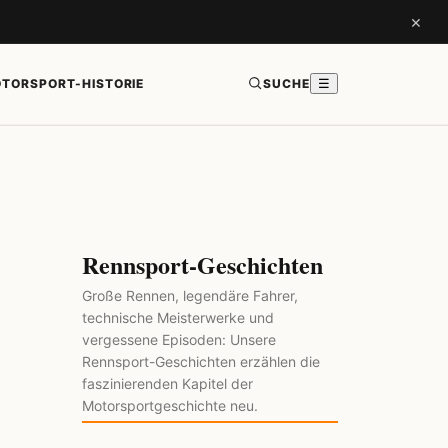
×
TORSPORT-HISTORIE
SUCHE
☰
Rennsport-Geschichten
Große Rennen, legendäre Fahrer,
technische Meisterwerke und
vergessene Episoden: Unsere
Rennsport-Geschichten erzählen die
faszinierenden Kapitel der
Motorsportgeschichte neu.