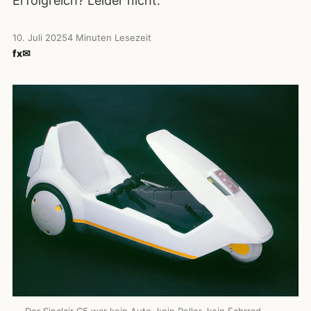
Erfolgreich? Leider nicht.
10. Juli 2025
4 Minuten Lesezeit
f
x
✉
Der Sinclair C5 war kein Auto, kein Roller, kein Fahrrad –