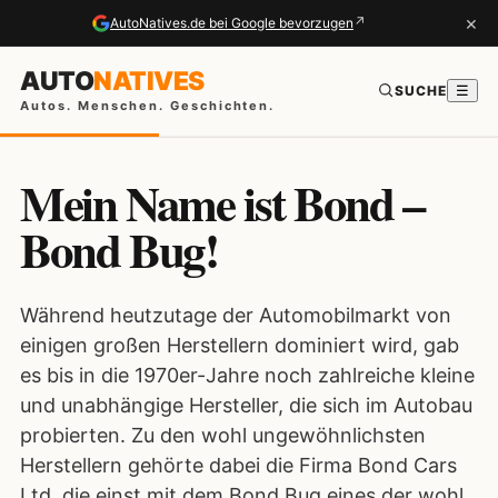
×
↗
AutoNatives.de bei Google bevorzugen
AUTO
NATIVES
SUCHE
☰
Autos. Menschen. Geschichten.
Mein Name ist Bond –
Bond Bug!
Während heutzutage der Automobilmarkt von
einigen großen Herstellern dominiert wird, gab
es bis in die 1970er-Jahre noch zahlreiche kleine
und unabhängige Hersteller, die sich im Autobau
probierten. Zu den wohl ungewöhnlichsten
Herstellern gehörte dabei die Firma Bond Cars
Ltd, die einst mit dem Bond Bug eines der wohl