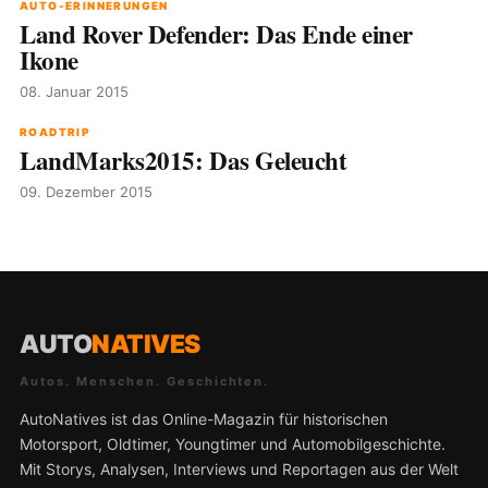
AUTO-ERINNERUNGEN
Land Rover Defender: Das Ende einer
Ikone
08. Januar 2015
ROADTRIP
LandMarks2015: Das Geleucht
09. Dezember 2015
AUTO
NATIVES
Autos. Menschen. Geschichten.
AutoNatives ist das Online-Magazin für historischen
Motorsport, Oldtimer, Youngtimer und Automobilgeschichte.
Mit Storys, Analysen, Interviews und Reportagen aus der Welt