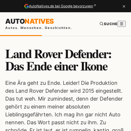
×
↗
AutoNatives.de bei Google bevorzugen
AUTO
NATIVES
SUCHE
☰
Autos. Menschen. Geschichten.
Land Rover Defender:
Das Ende einer Ikone
Eine Ära geht zu Ende. Leider! Die Produktion
des Land Rover Defender wird 2015 eingestellt.
Das tut weh. Mir zumindest, denn der Defender
gehört zu einem meiner absoluten
Lieblingsgefährten. Ich mag ihn gar nicht Auto
nennen. Das Wort passt nicht zu ihm. Zu
schnöde. Er ist laut, er ist rumpelig, kantig, groß