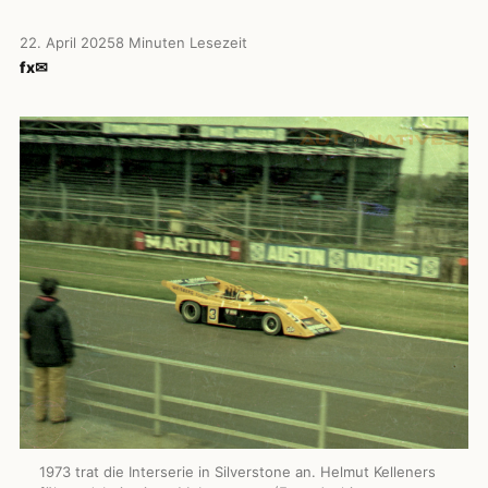
22. April 2025
8 Minuten Lesezeit
f
x
✉
1973 trat die Interserie in Silverstone an. Helmut Kelleners