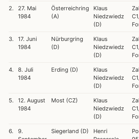
2.
27. Mai
Österreichring
Klaus
Za
1984
(A)
Niedzwiedz
C1
(D)
Fo
3.
17. Juni
Nürburgring
Klaus
Za
1984
(D)
Niedzwiedz
C1
(D)
Fo
4.
8. Juli
Erding (D)
Klaus
Za
1984
Niedzwiedz
C1
(D)
Fo
5.
12. August
Most (CZ)
Klaus
Za
1984
Niedzwiedz
C1
(D)
Fo
6.
9.
Siegerland (D)
Henri
Po