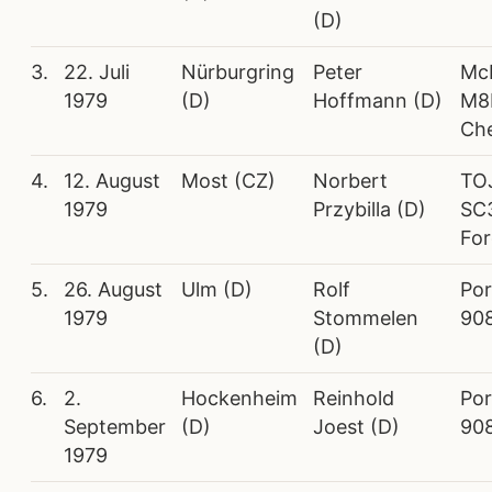
(D)
3.
22. Juli
Nürburgring
Peter
Mc
1979
(D)
Hoffmann (D)
M8
Che
4.
12. August
Most (CZ)
Norbert
TO
1979
Przybilla (D)
SC
Fo
5.
26. August
Ulm (D)
Rolf
Po
1979
Stommelen
90
(D)
6.
2.
Hockenheim
Reinhold
Po
September
(D)
Joest (D)
90
1979