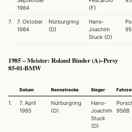
September
Pescarolo
95
1984
(F)
7.
7. Oktober
Nürburgring
Hans-
Po
1984
(D)
Joachim
95
Stuck (D)
1985 – Meister: Roland Binder (A)–Persy
85-01-BMW
Datum
Rennstrecke
Sieger
Fahrz
1.
7. April
Nürburgring
Hans-
Porsc
1985
(D)
Joachim
956B
Stuck
(D)