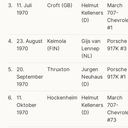
3.
11. Juli
Croft (GB)
Helmut
March
1970
Kelleners
707-
(D)
Chevrol
#1
4.
23. August
Keimola
Gijs van
Porsche
1970
(FIN)
Lennep
917K #3
(NL)
5.
20.
Thruxton
Jurgen
Porsche
September
Neuhaus
917K #1
1970
(D)
6.
11.
Hockenheim
Helmut
March
Oktober
Kelleners
707-
1970
(D)
Chevrol
#73