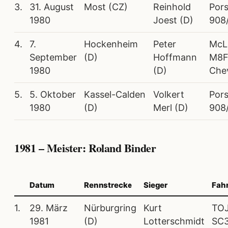
3.
31. August
Most (CZ)
Reinhold
Por
1980
Joest (D)
908
4.
7.
Hockenheim
Peter
McL
September
(D)
Hoffmann
M8F
1980
(D)
Chev
5.
5. Oktober
Kassel-Calden
Volkert
Por
1980
(D)
Merl (D)
908
1981 – Meister: Roland Binder
Datum
Rennstrecke
Sieger
Fah
1.
29. März
Nürburgring
Kurt
TO
1981
(D)
Lotterschmidt
SC