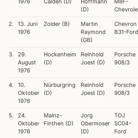
1976
Calden (D)
Hoffmann
M8F-
(D)
Chevrole
2.
13. Juni
Zolder (B)
Martin
Chevron
1976
Raymond
B31-For
(GB)
3.
29.
Hockenheim
Reinhold
Porsche
August
(D)
Joest (D)
908/3
1976
4.
10.
Nürburgring
Reinhold
Porsche
Oktober
(D)
Joest (D)
908/3
1976
5.
24.
Mainz-
Jorg
TOJ
Oktober
Finthen (D)
Obermoser
SC04-
1976
(D)
Ford