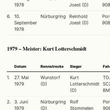
1978
Joest (D)
908
6.
10.
Nürburgring
Reinhold
Por
September
Joest (D)
908
1978
1979 – Meister: Kurt Lotterschmidt
Datum
Rennstrecke
Sieger
Fah
1.
27. Mai
Wunstorf
Kurt
TO
1979
(D)
Lotterschmidt
SC
(D)
B
2.
3. Juni
Nürburgring
Rolf
Po
1979
(D)
Stommelen
90