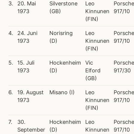
3.
20. Mai
Silverstone
Leo
Porsch
1973
(GB)
Kinnunen
917/10
(FIN)
4.
24. Juni
Norisring
Leo
Porsch
1973
(D)
Kinnunen
917/10
(FIN)
5.
15. Juli
Hockenheim
Vic
Porsch
1973
(D)
Elford
917/30
(GB)
6.
19. August
Misano (I)
Leo
Porsch
1973
Kinnunen
917/10
(FIN)
7.
30.
Hockenheim
Leo
Porsch
September
(D)
Kinnunen
917/10