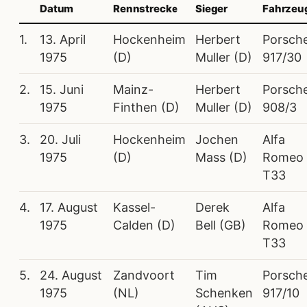
Datum
Rennstrecke
Sieger
Fahrzeu
1.
13. April
Hockenheim
Herbert
Porsch
1975
(D)
Muller (D)
917/30
2.
15. Juni
Mainz-
Herbert
Porsch
1975
Finthen (D)
Muller (D)
908/3
3.
20. Juli
Hockenheim
Jochen
Alfa
1975
(D)
Mass (D)
Romeo
T33
4.
17. August
Kassel-
Derek
Alfa
1975
Calden (D)
Bell (GB)
Romeo
T33
5.
24. August
Zandvoort
Tim
Porsch
1975
(NL)
Schenken
917/10