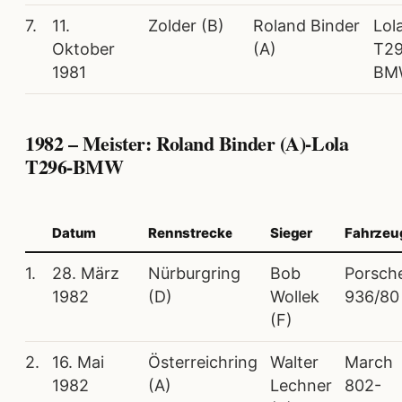
7.
11.
Zolder (B)
Roland Binder
Lol
Oktober
(A)
T29
1981
BM
1982 – Meister: Roland Binder (A)-Lola
T296-BMW
Datum
Rennstrecke
Sieger
Fahrzeu
1.
28. März
Nürburgring
Bob
Porsch
1982
(D)
Wollek
936/80
(F)
2.
16. Mai
Österreichring
Walter
March
1982
(A)
Lechner
802-