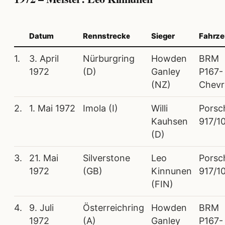
Datum
Rennstrecke
Sieger
Fahrz
1.
3. April
Nürburgring
Howden
BRM
1972
(D)
Ganley
P167-
(NZ)
Chevr
2.
1. Mai 1972
Imola (I)
Willi
Porsc
Kauhsen
917/1
(D)
3.
21. Mai
Silverstone
Leo
Porsc
1972
(GB)
Kinnunen
917/1
(FIN)
4.
9. Juli
Österreichring
Howden
BRM
1972
(A)
Ganley
P167-