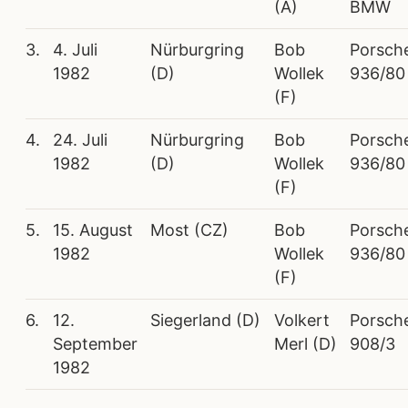
(A)
BMW
3.
4. Juli
Nürburgring
Bob
Porsch
1982
(D)
Wollek
936/80
(F)
4.
24. Juli
Nürburgring
Bob
Porsch
1982
(D)
Wollek
936/80
(F)
5.
15. August
Most (CZ)
Bob
Porsch
1982
Wollek
936/80
(F)
6.
12.
Siegerland (D)
Volkert
Porsch
September
Merl (D)
908/3
1982