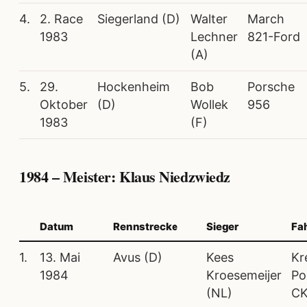
4.
2. Race
Siegerland (D)
Walter
March
1983
Lechner
821-Ford
(A)
5.
29.
Hockenheim
Bob
Porsche
Oktober
(D)
Wollek
956
1983
(F)
1984 – Meister: Klaus Niedzwiedz
Datum
Rennstrecke
Sieger
Fa
1.
13. Mai
Avus (D)
Kees
Kr
1984
Kroesemeijer
Po
(NL)
C