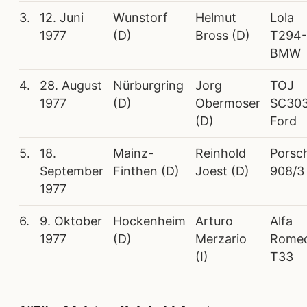
3.
12. Juni
Wunstorf
Helmut
Lola
1977
(D)
Bross (D)
T294-
BMW
4.
28. August
Nürburgring
Jorg
TOJ
1977
(D)
Obermoser
SC30
(D)
Ford
5.
18.
Mainz-
Reinhold
Porsc
September
Finthen (D)
Joest (D)
908/3
1977
6.
9. Oktober
Hockenheim
Arturo
Alfa
1977
(D)
Merzario
Rome
(I)
T33