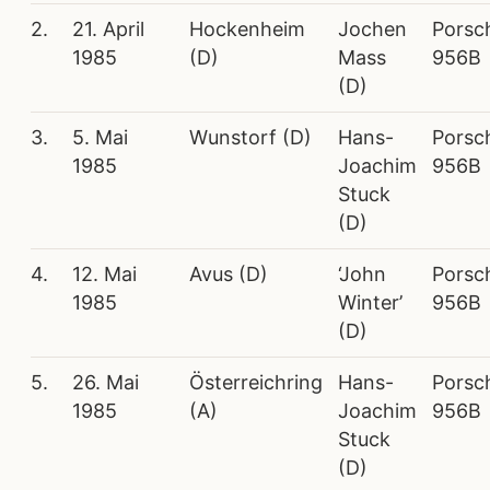
2.
21. April
Hockenheim
Jochen
Porsc
1985
(D)
Mass
956B
(D)
3.
5. Mai
Wunstorf (D)
Hans-
Porsc
1985
Joachim
956B
Stuck
(D)
4.
12. Mai
Avus (D)
‘John
Porsc
1985
Winter’
956B
(D)
5.
26. Mai
Österreichring
Hans-
Porsc
1985
(A)
Joachim
956B
Stuck
(D)