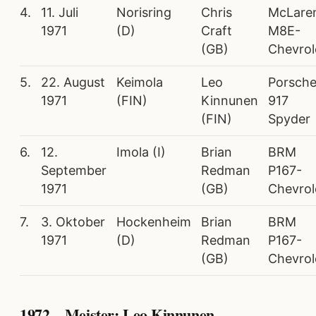
4.
11. Juli
Norisring
Chris
McLare
1971
(D)
Craft
M8E-
(GB)
Chevrol
5.
22. August
Keimola
Leo
Porsch
1971
(FIN)
Kinnunen
917
(FIN)
Spyder
6.
12.
Imola (I)
Brian
BRM
September
Redman
P167-
1971
(GB)
Chevrol
7.
3. Oktober
Hockenheim
Brian
BRM
1971
(D)
Redman
P167-
(GB)
Chevrol
1972 – Meister: Leo Kinnunen