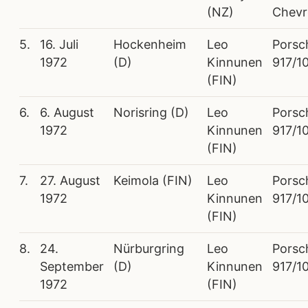
(NZ)
Chevr
5.
16. Juli
Hockenheim
Leo
Porsc
1972
(D)
Kinnunen
917/1
(FIN)
6.
6. August
Norisring (D)
Leo
Porsc
1972
Kinnunen
917/1
(FIN)
7.
27. August
Keimola (FIN)
Leo
Porsc
1972
Kinnunen
917/1
(FIN)
8.
24.
Nürburgring
Leo
Porsc
September
(D)
Kinnunen
917/1
1972
(FIN)