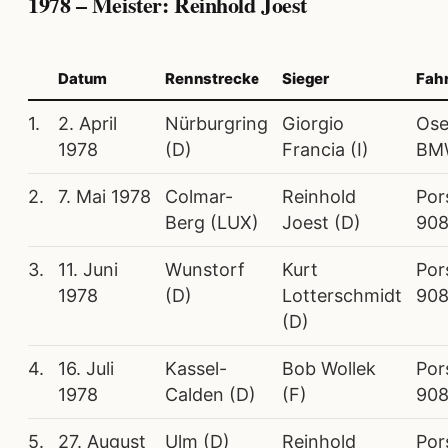
1978 – Meister: Reinhold Joest
Datum
Rennstrecke
Sieger
Fah
1.
2. April
Nürburgring
Giorgio
Ose
1978
(D)
Francia (I)
BM
2.
7. Mai 1978
Colmar-
Reinhold
Por
Berg (LUX)
Joest (D)
908
3.
11. Juni
Wunstorf
Kurt
Por
1978
(D)
Lotterschmidt
90
(D)
4.
16. Juli
Kassel-
Bob Wollek
Por
1978
Calden (D)
(F)
908
5.
27. August
Ulm (D)
Reinhold
Por