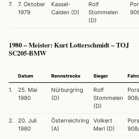
7.
7. Oktober
Kassel-
Rolf
Po
1979
Calden (D)
Stommelen
90
(D)
1980 – Meister: Kurt Lotterschmidt – TOJ
SC205-BMW
Datum
Rennstrecke
Sieger
Fahr
1.
25. Mai
Nürburgring
Rolf
Por
1980
(D)
Stommelen
908
(D)
2.
20. Juli
Österreichring
Volkert
Por
1980
(A)
Merl (D)
908