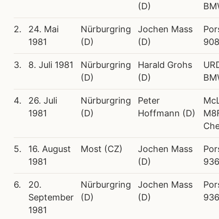
(D)
BM
2.
24. Mai
Nürburgring
Jochen Mass
Por
1981
(D)
(D)
908
3.
8. Juli 1981
Nürburgring
Harald Grohs
URD
(D)
(D)
BM
4.
26. Juli
Nürburgring
Peter
McL
1981
(D)
Hoffmann (D)
M8
Che
5.
16. August
Most (CZ)
Jochen Mass
Por
1981
(D)
93
6.
20.
Nürburgring
Jochen Mass
Por
September
(D)
(D)
93
1981