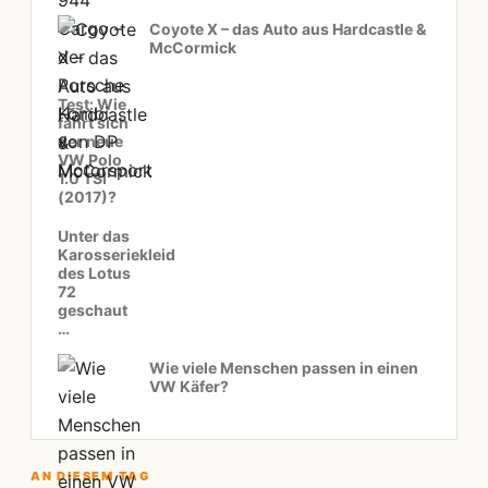
Coyote X – das Auto aus Hardcastle &
McCormick
Test: Wie
fährt sich
der neue
VW Polo
1.0 TSI
(2017)?
Unter das
Karosseriekleid
des Lotus
72
geschaut
…
Wie viele Menschen passen in einen
VW Käfer?
AN DIESEM TAG