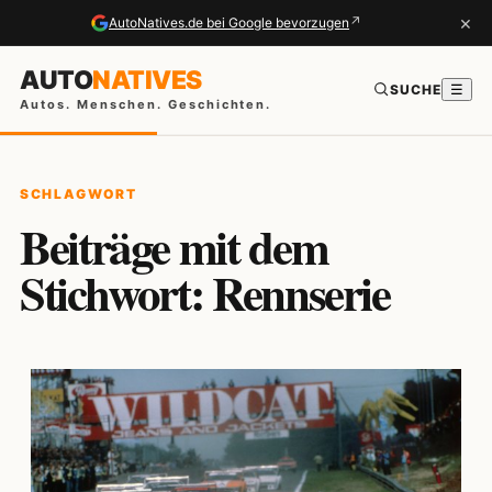
×
↗
AutoNatives.de bei Google bevorzugen
AUTO
NATIVES
SUCHE
☰
Autos. Menschen. Geschichten.
SCHLAGWORT
Beiträge mit dem
Stichwort: Rennserie