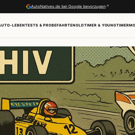
↗
AutoNatives.de bei Google bevorzugen
AUTO-LEBEN
TESTS & PROBEFAHRTEN
OLDTIMER & YOUNGTIMER
MO