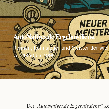
AutoNatives.de Ergebnisdienst
Rennen, Rennsieger und Meister der wich
von 1950 bis 1990.
Der „
AutoNatives.de Ergebnisdienst
“ k