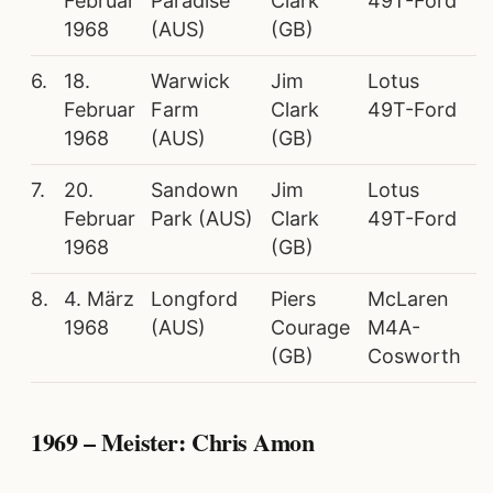
Februar
Paradise
Clark
49T-Ford
1968
(AUS)
(GB)
6.
18.
Warwick
Jim
Lotus
Februar
Farm
Clark
49T-Ford
1968
(AUS)
(GB)
7.
20.
Sandown
Jim
Lotus
Februar
Park (AUS)
Clark
49T-Ford
1968
(GB)
8.
4. März
Longford
Piers
McLaren
1968
(AUS)
Courage
M4A-
(GB)
Cosworth
1969 – Meister: Chris Amon