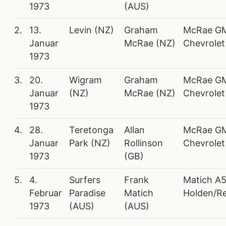
1973
(AUS)
2.
13.
Levin (NZ)
Graham
McRae G
Januar
McRae (NZ)
Chevrolet
1973
3.
20.
Wigram
Graham
McRae G
Januar
(NZ)
McRae (NZ)
Chevrolet
1973
4.
28.
Teretonga
Allan
McRae G
Januar
Park (NZ)
Rollinson
Chevrolet
1973
(GB)
5.
4.
Surfers
Frank
Matich A
Februar
Paradise
Matich
Holden/R
1973
(AUS)
(AUS)