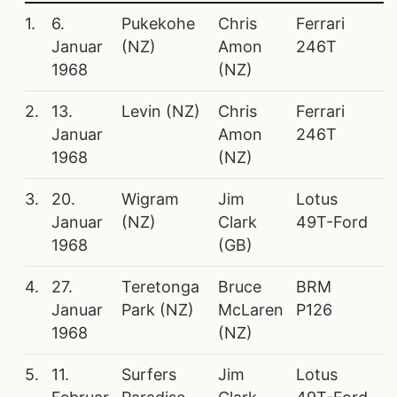
1.
6.
Pukekohe
Chris
Ferrari
Januar
(NZ)
Amon
246T
1968
(NZ)
2.
13.
Levin (NZ)
Chris
Ferrari
Januar
Amon
246T
1968
(NZ)
3.
20.
Wigram
Jim
Lotus
Januar
(NZ)
Clark
49T-Ford
1968
(GB)
4.
27.
Teretonga
Bruce
BRM
Januar
Park (NZ)
McLaren
P126
1968
(NZ)
5.
11.
Surfers
Jim
Lotus