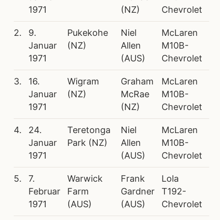
1971
(NZ)
Chevrolet
2.
9.
Pukekohe
Niel
McLaren
Januar
(NZ)
Allen
M10B-
1971
(AUS)
Chevrolet
3.
16.
Wigram
Graham
McLaren
Januar
(NZ)
McRae
M10B-
1971
(NZ)
Chevrolet
4.
24.
Teretonga
Niel
McLaren
Januar
Park (NZ)
Allen
M10B-
1971
(AUS)
Chevrolet
5.
7.
Warwick
Frank
Lola
Februar
Farm
Gardner
T192-
1971
(AUS)
(AUS)
Chevrolet