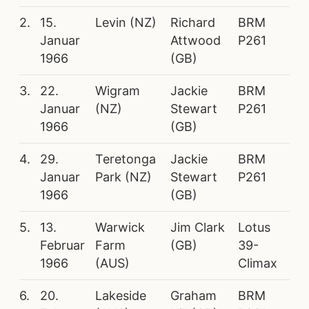
2.
15.
Levin (NZ)
Richard
BRM
Januar
Attwood
P261
1966
(GB)
3.
22.
Wigram
Jackie
BRM
Januar
(NZ)
Stewart
P261
1966
(GB)
4.
29.
Teretonga
Jackie
BRM
Januar
Park (NZ)
Stewart
P261
1966
(GB)
5.
13.
Warwick
Jim Clark
Lotus
Februar
Farm
(GB)
39-
1966
(AUS)
Climax
6.
20.
Lakeside
Graham
BRM