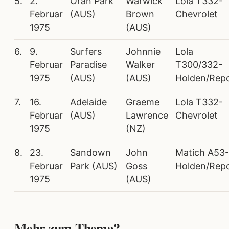
5.
2.
Oran Park
Warwick
Lola T332-
Februar
(AUS)
Brown
Chevrolet
1975
(AUS)
6.
9.
Surfers
Johnnie
Lola
Februar
Paradise
Walker
T300/332-
1975
(AUS)
(AUS)
Holden/Rep
7.
16.
Adelaide
Graeme
Lola T332-
Februar
(AUS)
Lawrence
Chevrolet
1975
(NZ)
8.
23.
Sandown
John
Matich A53-
Februar
Park (AUS)
Goss
Holden/Rep
1975
(AUS)
Mehr zum Thema?