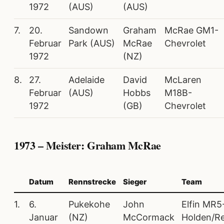
1972
(AUS)
(AUS)
7.
20.
Sandown
Graham
McRae GM1-
Februar
Park (AUS)
McRae
Chevrolet
1972
(NZ)
8.
27.
Adelaide
David
McLaren
Februar
(AUS)
Hobbs
M18B-
1972
(GB)
Chevrolet
1973 – Meister: Graham McRae
Datum
Rennstrecke
Sieger
Team
1.
6.
Pukekohe
John
Elfin MR5
Januar
(NZ)
McCormack
Holden/R