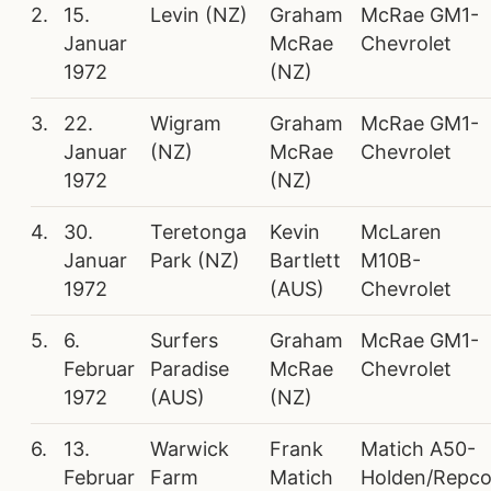
2.
15.
Levin (NZ)
Graham
McRae GM1-
Januar
McRae
Chevrolet
1972
(NZ)
3.
22.
Wigram
Graham
McRae GM1-
Januar
(NZ)
McRae
Chevrolet
1972
(NZ)
4.
30.
Teretonga
Kevin
McLaren
Januar
Park (NZ)
Bartlett
M10B-
1972
(AUS)
Chevrolet
5.
6.
Surfers
Graham
McRae GM1-
Februar
Paradise
McRae
Chevrolet
1972
(AUS)
(NZ)
6.
13.
Warwick
Frank
Matich A50-
Februar
Farm
Matich
Holden/Repc