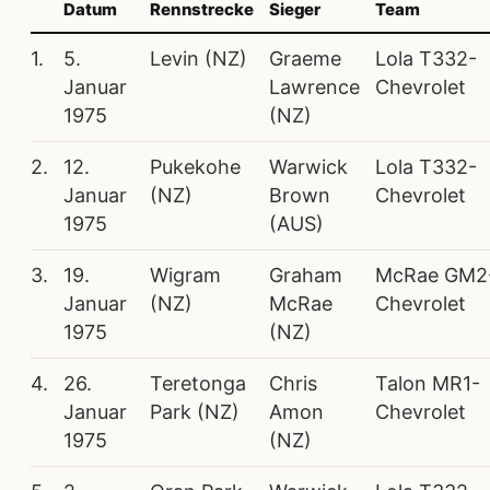
Datum
Rennstrecke
Sieger
Team
1.
5.
Levin (NZ)
Graeme
Lola T332-
Januar
Lawrence
Chevrolet
1975
(NZ)
2.
12.
Pukekohe
Warwick
Lola T332-
Januar
(NZ)
Brown
Chevrolet
1975
(AUS)
3.
19.
Wigram
Graham
McRae GM2
Januar
(NZ)
McRae
Chevrolet
1975
(NZ)
4.
26.
Teretonga
Chris
Talon MR1-
Januar
Park (NZ)
Amon
Chevrolet
1975
(NZ)