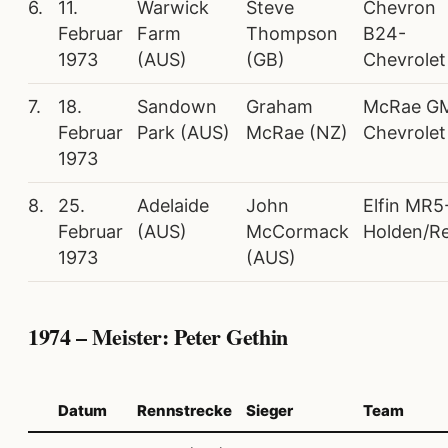
6.
11.
Warwick
Steve
Chevron
Februar
Farm
Thompson
B24-
1973
(AUS)
(GB)
Chevrolet
7.
18.
Sandown
Graham
McRae G
Februar
Park (AUS)
McRae (NZ)
Chevrolet
1973
8.
25.
Adelaide
John
Elfin MR5
Februar
(AUS)
McCormack
Holden/R
1973
(AUS)
1974 – Meister: Peter Gethin
Datum
Rennstrecke
Sieger
Team