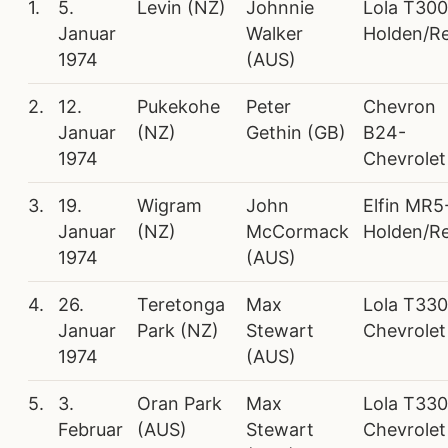
1.
5.
Levin (NZ)
Johnnie
Lola T300
Januar
Walker
Holden/R
1974
(AUS)
2.
12.
Pukekohe
Peter
Chevron
Januar
(NZ)
Gethin (GB)
B24-
1974
Chevrolet
3.
19.
Wigram
John
Elfin MR5
Januar
(NZ)
McCormack
Holden/R
1974
(AUS)
4.
26.
Teretonga
Max
Lola T330
Januar
Park (NZ)
Stewart
Chevrolet
1974
(AUS)
5.
3.
Oran Park
Max
Lola T330
Februar
(AUS)
Stewart
Chevrolet