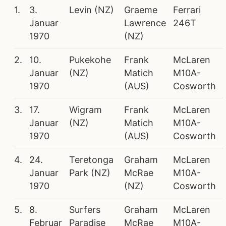
1.
3.
Levin (NZ)
Graeme
Ferrari
Januar
Lawrence
246T
1970
(NZ)
2.
10.
Pukekohe
Frank
McLaren
Januar
(NZ)
Matich
M10A-
1970
(AUS)
Cosworth
3.
17.
Wigram
Frank
McLaren
Januar
(NZ)
Matich
M10A-
1970
(AUS)
Cosworth
4.
24.
Teretonga
Graham
McLaren
Januar
Park (NZ)
McRae
M10A-
1970
(NZ)
Cosworth
5.
8.
Surfers
Graham
McLaren
Februar
Paradise
McRae
M10A-