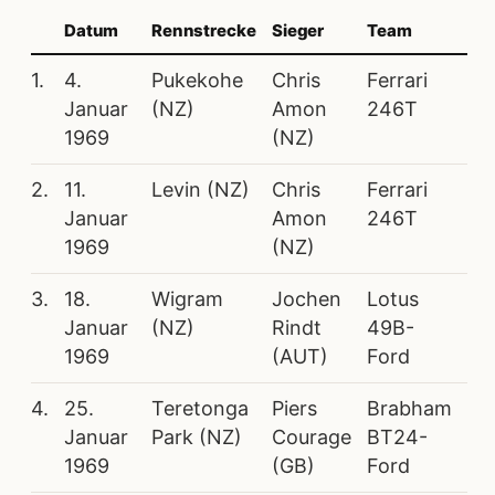
Datum
Rennstrecke
Sieger
Team
1.
4.
Pukekohe
Chris
Ferrari
Januar
(NZ)
Amon
246T
1969
(NZ)
2.
11.
Levin (NZ)
Chris
Ferrari
Januar
Amon
246T
1969
(NZ)
3.
18.
Wigram
Jochen
Lotus
Januar
(NZ)
Rindt
49B-
1969
(AUT)
Ford
4.
25.
Teretonga
Piers
Brabham
Januar
Park (NZ)
Courage
BT24-
1969
(GB)
Ford