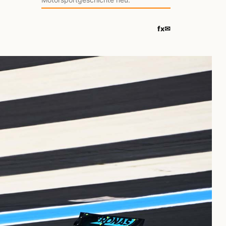
f
x
✉