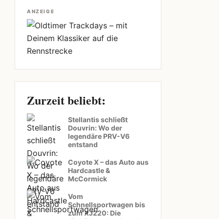
ANZEIGE
Zurzeit beliebt:
Stellantis schließt
Douvrin: Wo der
legendäre PRV-V6
entstand
Coyote X – das Auto aus
Hardcastle &
McCormick
Vom
Schnellsportwagen bis
zum XJ220: Die