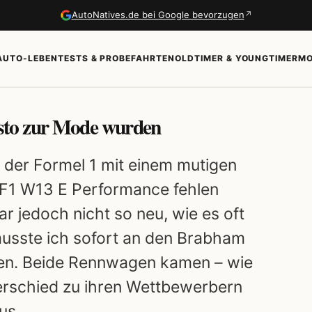
↗
AutoNatives.de bei Google bevorzugen
AUTO-LEBEN
TESTS & PROBEFAHRTEN
OLDTIMER & YOUNGTIMER
MO
sto zur Mode wurden
 der Formel 1 mit einem mutigen
F1 W13 E Performance fehlen
r jedoch nicht so neu, wie es oft
usste ich sofort an den Brabham
en. Beide Rennwagen kamen – wie
nterschied zu ihren Wettbewerbern
us.