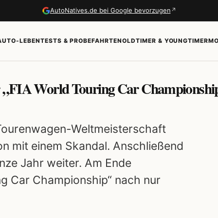
↗
AutoNatives.de bei Google bevorzugen
AUTO-LEBEN
TESTS & PROBEFAHRTEN
OLDTIMER & YOUNGTIMER
MO
er „FIA World Touring Car Championshi
e Tourenwagen-Weltmeisterschaft
on mit einem Skandal. Anschließend
nze Jahr weiter. Am Ende
ing Car Championship“ nach nur