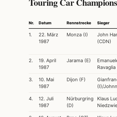
Touring Car Champions
Nr.
Datum
Rennstrecke
Sieger
1.
22. März
Monza (I)
John Har
1987
(CDN)
2.
19. April
Jarama (E)
Emanuele
1987
Ravaglia 
3.
10. Mai
Dijon (F)
Gianfran
1987
(I)/John
4.
12. Juli
Nürburgring
Klaus Lu
1987
(D)
Niedzwie