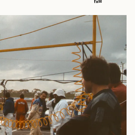
f
x
✉