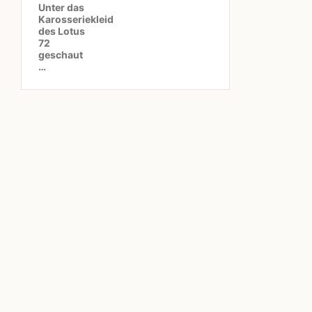
Unter das
Karosseriekleid
des Lotus
72
geschaut
…