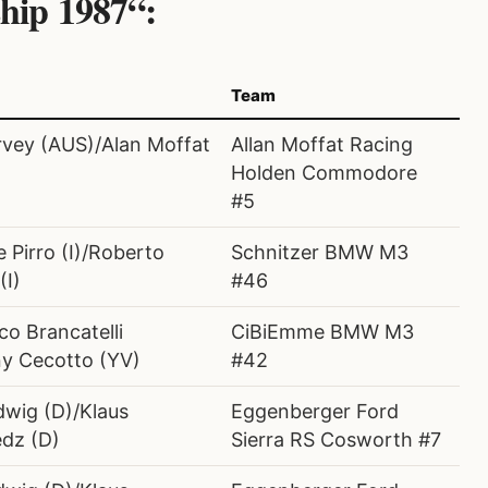
hip 1987“:
Team
vey (AUS)/Alan Moffat
Allan Moffat Racing
Holden Commodore
#5
 Pirro (I)/Roberto
Schnitzer BMW M3
(I)
#46
co Brancatelli
CiBiEmme BMW M3
ny Cecotto (YV)
#42
dwig (D)/Klaus
Eggenberger Ford
dz (D)
Sierra RS Cosworth #7