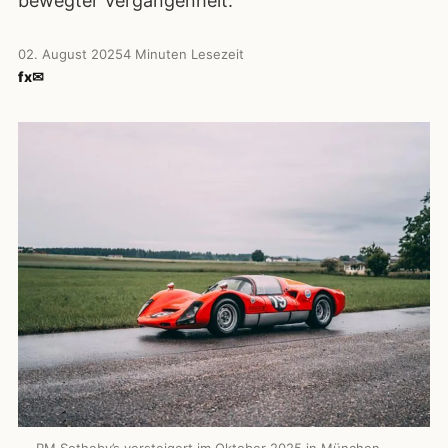
bewegter Vergangenheit.
02. August 2025
4 Minuten Lesezeit
f
x
✉
RM Sotheby’s versteigert im Oktober 2025 in München