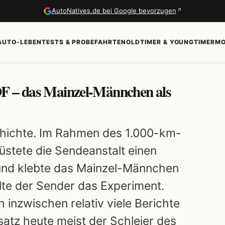
↗
AutoNatives.de bei Google bevorzugen
AUTO-LEBEN
TESTS & PROBEFAHRTEN
OLDTIMER & YOUNGTIMER
MO
DF – das Mainzel-Männchen als
hichte. Im Rahmen des 1.000-km-
stete die Sendeanstalt einen
und klebte das Mainzel-Männchen
lte der Sender das Experiment.
inzwischen relativ viele Berichte
nsatz heute meist der Schleier des