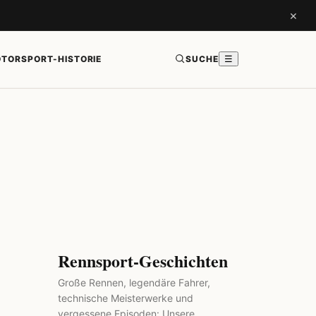
×
TORSPORT-HISTORIE
SUCHE
☰
Rennsport-Geschichten
Große Rennen, legendäre Fahrer,
technische Meisterwerke und
vergessene Episoden: Unsere