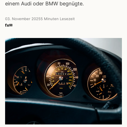
einem Audi oder BMW begnügte.
03. November 2025
5 Minuten Lesezeit
f
x
✉