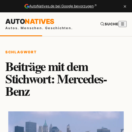
×
↗
AutoNatives.de bei Google bevorzugen
AUTO
NATIVES
SUCHE
☰
Autos. Menschen. Geschichten.
SCHLAGWORT
Beiträge mit dem
Stichwort: Mercedes-
Benz