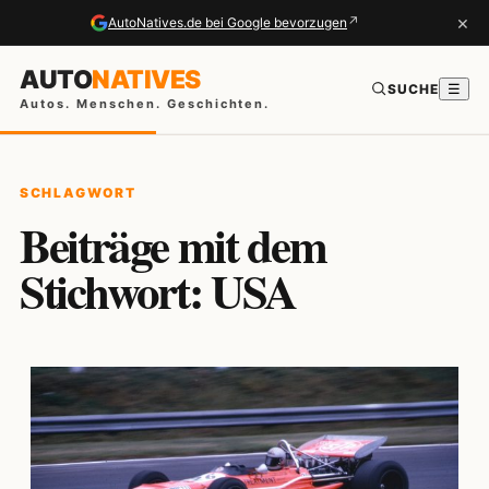
×
↗
AutoNatives.de bei Google bevorzugen
AUTO
NATIVES
SUCHE
☰
Autos. Menschen. Geschichten.
SCHLAGWORT
Beiträge mit dem
Stichwort: USA