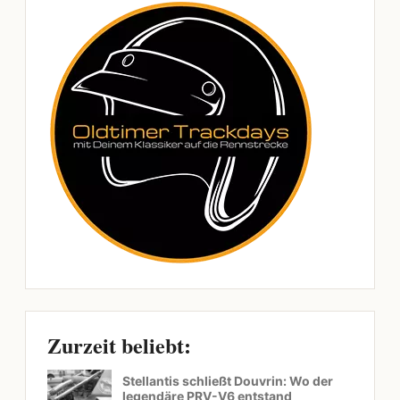
Zurzeit beliebt:
Stellantis schließt Douvrin: Wo der
legendäre PRV-V6 entstand