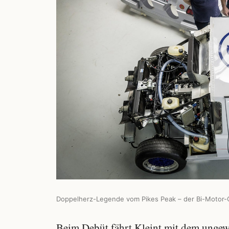
Doppelherz-Legende vom Pikes Peak – der Bi-Motor-G
Beim Debüt fährt Kleint mit dem ungewö