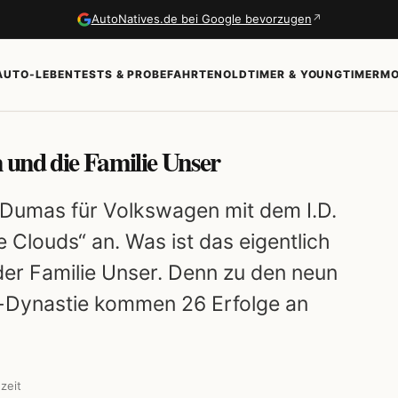
↗
AutoNatives.de bei Google bevorzugen
AUTO-LEBEN
TESTS & PROBEFAHRTEN
OLDTIMER & YOUNGTIMER
MO
 und die Familie Unser
n Dumas für Volkswagen mit dem I.D.
 Clouds“ an. Was ist das eigentlich
der Familie Unser. Denn zu den neun
-Dynastie kommen 26 Erfolge an
zeit