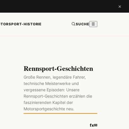
×
TORSPORT-HISTORIE
SUCHE
☰
Rennsport-Geschichten
Große Rennen, legendäre Fahrer,
technische Meisterwerke und
vergessene Episoden: Unsere
Rennsport-Geschichten erzählen die
faszinierenden Kapitel der
Motorsportgeschichte neu.
f
x
✉