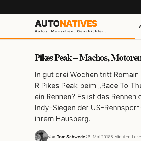
AUTO
NATIVES
Autos. Menschen. Geschichten.
Pikes Peak – Machos, Motoren
In gut drei Wochen tritt Romai
R Pikes Peak beim „Race To The
ein Rennen? Es ist das Rennen 
Indy-Siegen der US-Rennsport
ihrem Hausberg.
Von
Tom Schwede
26. Mai 2018
5 Minuten Lese