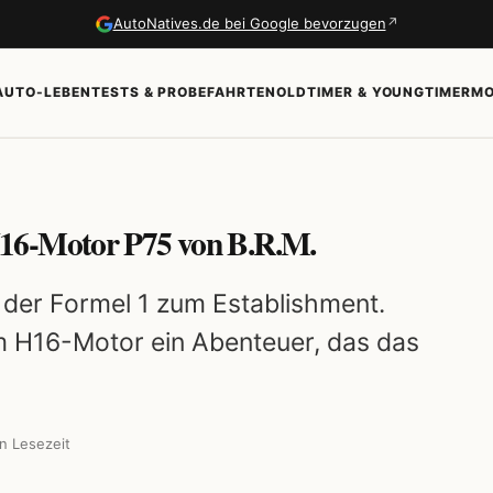
↗
AutoNatives.de bei Google bevorzugen
AUTO-LEBEN
TESTS & PROBEFAHRTEN
OLDTIMER & YOUNGTIMER
MO
16-Motor P75 von B.R.M.
n der Formel 1 zum Establishment.
 H16-Motor ein Abenteuer, das das
n Lesezeit