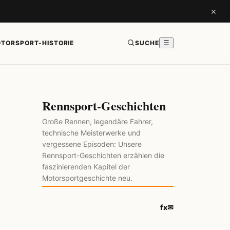
×
TORSPORT-HISTORIE
SUCHE
☰
Rennsport-Geschichten
Große Rennen, legendäre Fahrer,
technische Meisterwerke und
vergessene Episoden: Unsere
Rennsport-Geschichten erzählen die
faszinierenden Kapitel der
Motorsportgeschichte neu.
f
x
✉