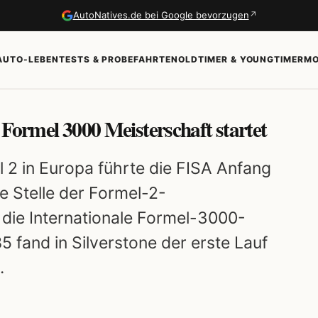
↗
AutoNatives.de bei Google bevorzugen
AUTO-LEBEN
TESTS & PROBEFAHRTEN
OLDTIMER & YOUNGTIMER
MO
 Formel 3000 Meisterschaft startet
2 in Europa führte die FISA Anfang
e Stelle der Formel-2-
 die Internationale Formel-3000-
 fand in Silverstone der erste Lauf
.